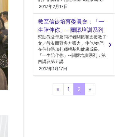
2017年2月17日
教區信徒培育委員會：「一
生陪伴你」--關懷培訓系列
幫助教父母及同行者關懷和支援教子
女／教友面對多方張力，使他/她們
在信仰路加扎穩根基和健康成長。
「一生陪伴你」--關懷培訓系列：第
四講及第五講
2017年1月17日
Previous
Next
«
1
2
»