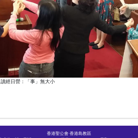
題讀經日營：「事」無大小
香港聖公會
‧
香港島教區