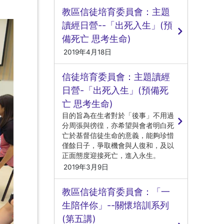
教區信徒培育委員會：主題
讀經日營--「出死入生」(預
備死亡 思考生命)
2019年4月18日
信徒培育委員會：主題讀經
日營-「出死入生」(預備死
亡 思考生命)
目的旨為在生者對於「後事」不用過
分周張與徬徨，亦希望與會者明白死
亡於基督信徒生命的意義，能夠珍惜
僅餘日子，爭取機會與人復和，及以
正面態度迎接死亡，進入永生。
2019年3月9日
教區信徒培育委員會：「一
生陪伴你」--關懷培訓系列
(第五講)