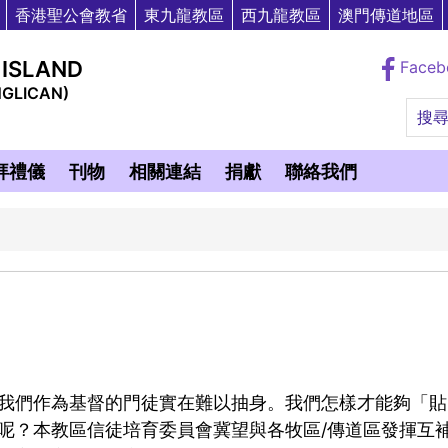
香港聖公會教省
東九龍教區
西九龍教區
澳門傳道地區
 ISLAND
Face
NGLICAN)
搜
拜禮儀
刊物
相關連結
捐獻
聯絡我們
我們作為基督的門徒實在難以抽身。我們怎樣才能夠「貼
呢？本教區信徒培育委員會冀望與各牧區/傳道區發揮互