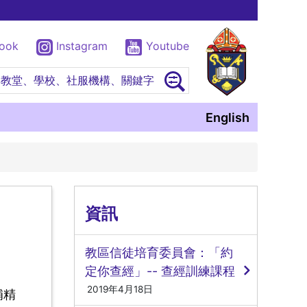
book
Instagram
Youtube
尋教堂、學校、社服機構、關鍵字
English
資訊
教區信徒培育委員會：「約
定你查經」-- 查經訓練課程
2019年4月18日
補精