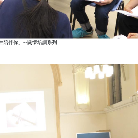
生陪伴你」--關懷培訓系列