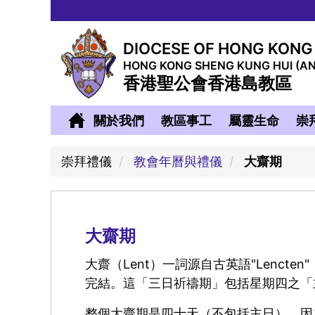
DIOCESE OF HONG KONG
HONG KONG SHENG KUNG HUI (A
香港聖公會香港島教區
關於我們
教區事工
屬靈生命
崇
崇拜禮儀
教會年曆與禮儀
大齋期
大齋期
大齋（Lent）一詞源自古英語"Lenct
完結。這「三日祈禱期」包括星期四之「主設
整個大齋期是四十天（不包括主日）。因