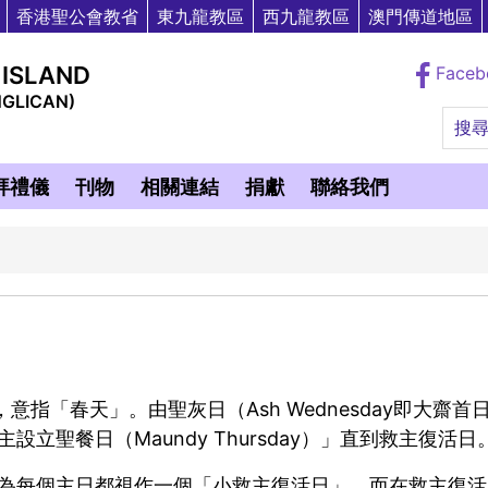
香港聖公會教省
東九龍教區
西九龍教區
澳門傳道地區
 ISLAND
Face
NGLICAN)
搜
拜禮儀
刊物
相關連結
捐獻
聯絡我們
en"，意指「春天」。由聖灰日（Ash Wednesday即
立聖餐日（Maundy Thursday）」直到救主復活日
為每個主日都視作一個「小救主復活日」。而在救主復活