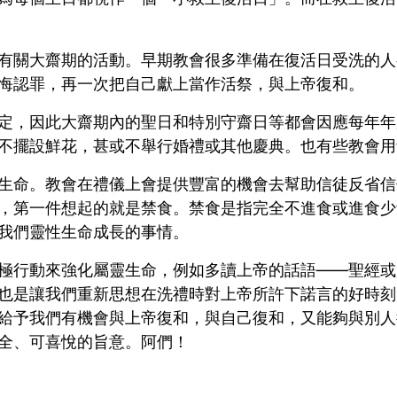
有關大齋期的活動。早期教會很多準備在復活日受洗的人
悔認罪，再一次把自己獻上當作活祭，與上帝復和。
定，因此大齋期內的聖日和特別守齋日等都會因應每年年
不擺設鮮花，甚或不舉行婚禮或其他慶典。也有些教會用
生命。教會在禮儀上會提供豐富的機會去幫助信徒反省信
，第一件想起的就是禁食。禁食是指完全不進食或進食少
我們靈性生命成長的事情。
極行動來強化屬靈生命，例如多讀上帝的話語——聖經或
也是讓我們重新思想在洗禮時對上帝所許下諾言的好時刻
給予我們有機會與上帝復和，與自己復和，又能夠與別人
全、可喜悅的旨意。阿們！