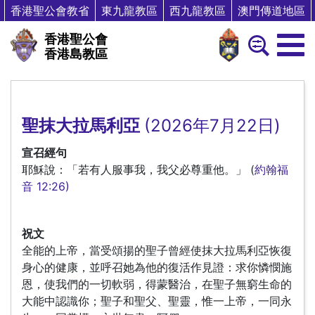
香港聖公會教省
東九龍教區
西九龍教區
澳門傳道地區
香港聖公會
香港島教區
聖抹大拉馬利亞
(2026年7月22日)
宣召經句
耶穌說：「若有人服事我，我父必尊重他。」 (
約翰福
音 12:26)
祝文
全能的上帝，當受頌揚的聖子曾經使抹大拉馬利亞恢復
身心的健康，並呼召她為他的復活作見證：求你憐憫施
恩，使我們的一切軟弱，得蒙醫治，在聖子無窮生命的
大能中認識你；聖子和聖父、聖靈，惟一上帝，一同永