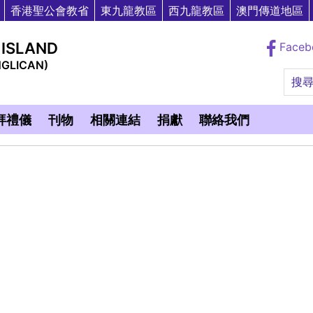
香港聖公會教省
東九龍教區
西九龍教區
澳門傳道地區
 ISLAND
Face
NGLICAN)
搜
拜禮儀
刊物
相關連結
捐獻
聯絡我們