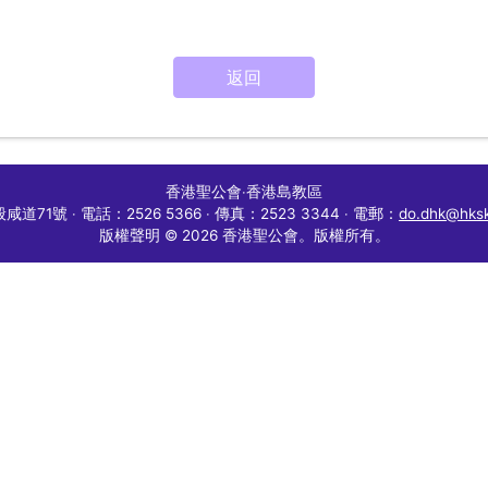
返回
香港聖公會
‧
香港島教區
般咸道71號
‧
電話：2526 5366
‧
傳真：2523 3344
‧
電郵：
do.dhk@hksk
版權聲明 © 2026 香港聖公會。版權所有。