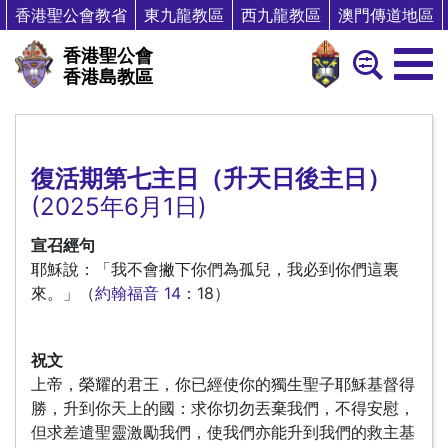
香港聖公會教省
東九龍教區
西九龍教區
澳門傳道地區
香港聖公會
香港島教區
復活期第七主日（升天日後主日）
(2025年6月1日)
宣召經句
耶穌說：「我不會撇下你們為孤兒，我必到你們這裏
來。」（
約翰福音 14
：18）
祝文
上帝，榮耀的君王，你已經使你的獨生聖子耶穌基督得
勝，升到你天上的國：求你切勿丟棄我們，不得安慰，
但求差遣聖靈激勵我們，使我們亦能升到我們的救主基