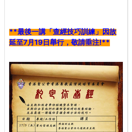
**最後一講「查經技巧訓練」因故
延至7月19日舉行，敬請垂注!**