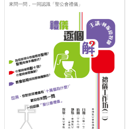
來問一問，一同認識「聖公會禮儀」