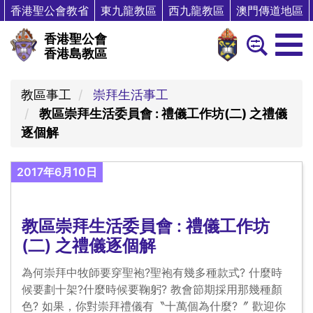
香港聖公會教省
東九龍教區
西九龍教區
澳門傳道地區
香港聖公會
香港島教區
教區事工
崇拜生活事工
教區崇拜生活委員會 : 禮儀工作坊(二) 之禮儀
逐個解
2017年6月10日
教區崇拜生活委員會 : 禮儀工作坊
(二) 之禮儀逐個解
為何崇拜中牧師要穿聖袍?聖袍有幾多種款式? 什麼時
候要劃十架?什麼時候要鞠躬? 教會節期採用那幾種顏
色? 如果，你對崇拜禮儀有〝十萬個為什麼?〞 歡迎你