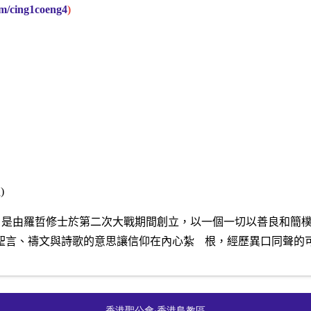
om/cing1coeng4
)
姐
)
，是由羅哲修士於第二次大戰期間創立，以一個一
切
以善良和簡
聖言、禱文與詩歌的意思讓信仰在內心紮
根，經歷異口同聲的
香港聖公會
‧
香港島教區