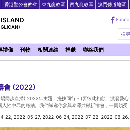
香港聖公會教省
東九龍教區
西九龍教區
澳門傳道地區
 ISLAND
Face
NGLICAN)
搜
拜禮儀
刊物
相關連結
捐獻
聯絡我們
 (2022)
ok 青場同步直播) 2022年主題：攙扶同行 - (要彼此相顧，激發
弭人性中罪的癥結。我們誠邀你參與泰澤共融祈禱會，一同領受
4-22, 2022-05-27, 2022-06-24, 2022-07-22, 2022-08-26,