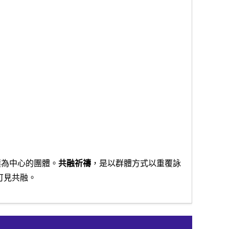
樸為中心的團
體
。
共融祈
禱
，是以群
體
方
式
以重覆詠
可見共融。