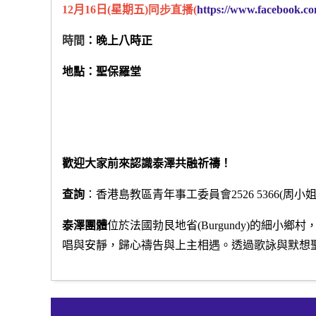
12月16
日
(
星期五
)同步直播(
https://www.facebook.c
時間
：晚上八時正
地點：聖保羅堂
歡迎大家前來認識泰澤共融祈禱！
查詢
：香港島教區青年事工委員會
2526 5366(
周小
泰澤團
體
位於法國勃艮地省
(Burgundy)
的細小鄉村
唱與安靜，歸心禱
告
與上主相遇。透過歌詠與默想