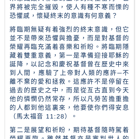
界將被完全摧毀，使人有種不寒而慄的
恐懼感，懷疑終末的意識有何意義？
將臨期無疑有着強烈的終末意識，但它
並不是帶來恐懼與擔憂，而是對基督的
榮耀再臨充滿着喜樂和祈盼。將臨期隱
藏着雙重意義，第一是準備迎接耶穌的
誕降，以記念和慶祝基督曾在歷史中來
到人間，應驗了上帝對人類的應許
─
不
離不棄的愛和拯救。這應許不是停留在
過去的歷史之中，而是從亙古直到今天
他的憐憫仍然常存，所以凡勞苦擔重擔
的人都到他這裏來，他要使你們得安息
（馬太福音
11:28
）。
第二是展望和祈盼，期待基督隨時駕着
榮耀再臨。雖然基督亦是審判世人的