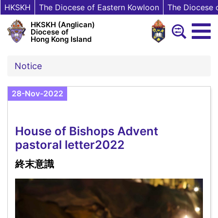
HKSKH
The Diocese of Eastern Kowloon
The Diocese 
HKSKH (Anglican)
Diocese of
Hong Kong Island
Notice
28-Nov-2022
House of Bishops Advent
pastoral letter2022
終末意識