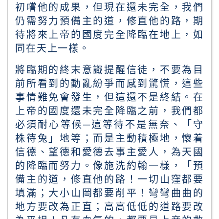
初嚐他的成果，但現在還未完全，我們
仍需努力預備主的道，修直他的路，期
待將來上帝的國度完全降臨在地上，如
同在天上一樣。
將臨期的終末意識提醒信徒，不要為目
前所看到的動亂紛爭而感到驚慌，這些
事情難免會發生，但這還不是終結。在
上帝的國度還未完全降臨之前，我們都
必須耐心等候
─
這等待不是無奈、「守
株待兔」地等；而是主動積極地，懷着
信德、望德和愛德去事主愛人，為天國
的降臨而努力。像施洗約翰一樣，「預
備主的道，修直他的路！一切山窪都要
填滿；大小山岡都要削平！彎彎曲曲的
地方要改為正直；高高低低的道路要改