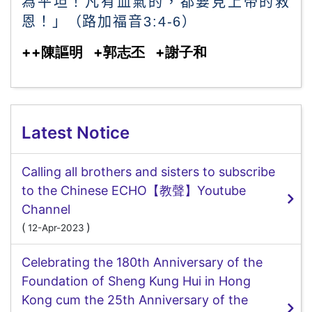
為平坦！凡有血氣的，都要見上帝的救
恩！」（路加福音
3:4-6
）
++陳謳明 +郭志丕 +謝子和
Latest Notice
Calling all brothers and sisters to subscribe
to the Chinese ECHO【教聲】Youtube
Channel
(
)
12-Apr-2023
Celebrating the 180th Anniversary of the
Foundation of Sheng Kung Hui in Hong
Kong cum the 25th Anniversary of the