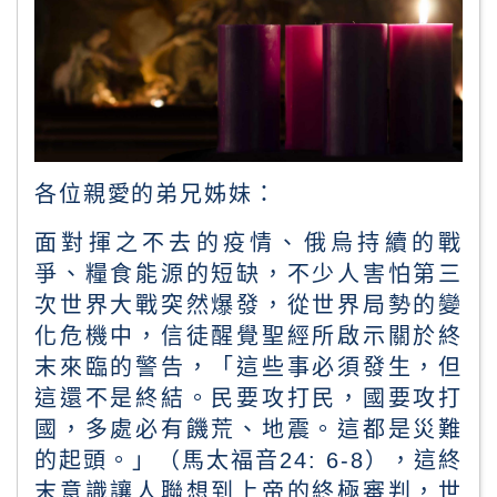
各位親愛的弟兄姊妹：
面對揮之不去的疫情、俄烏持續的戰
爭、糧食能源的短缺，不少人害怕第三
次世界大戰突然爆發，從世界局勢的變
化危機中，信徒醒覺聖經所啟示關於終
末來臨的警告，「這些事必須發生，但
這還不是終結。民要攻打民，國要攻打
國，多處必有饑荒、地震。這都是災難
的起頭。」（馬太福音
24: 6-8
），這終
末意識讓人聯想到上帝的終極審判，世