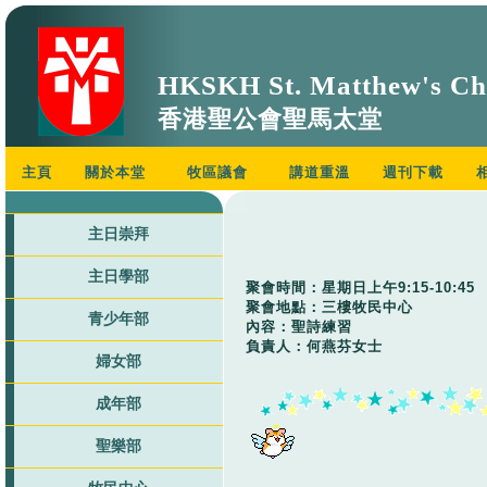
HKSKH St. Matthew's Ch
香港聖公會聖馬太堂
主頁
關於本堂
牧區議會
講道重溫
週刊下載
主日崇拜
主日學部
聚會時間：星期日上午9:15-10:45
聚會地點：三樓牧民中心
青少年部
內容：聖詩練習
負責人：何燕芬女士
婦女部
成年部
聖樂部