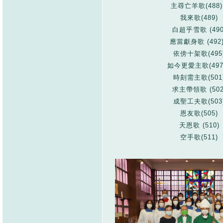
主尋亡羊歌(488
我來歌(489)
白超乎雪歌 (490
應當獻身歌 (492
依傍十架歌(495
如今更愛主歌(497
時刻需主歌(501
求主帶領歌 (502
成聖工夫歌(503
恩友歌(505)
天恩歌 (510)
空手歌(511)