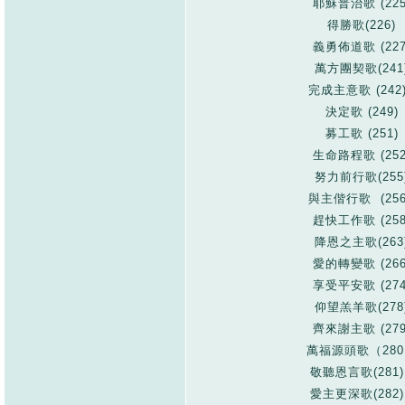
耶穌普治歌 (225
得勝歌(226)
義勇佈道歌 (227
萬方團契歌(241
完成主意歌 (242
決定歌 (249)
募工歌 (251)
生命路程歌 (252
努力前行歌(255
與主偕行歌 (256
趕快工作歌 (258
降恩之主歌(263
愛的轉變歌 (266
享受平安歌 (274
仰望羔羊歌(278
齊來謝主歌 (279
萬福源頭歌（28
敬聽恩言歌(281
愛主更深歌(282