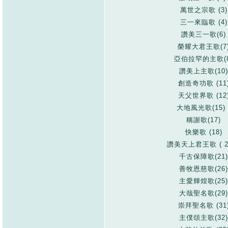
萬世之宗歌 (3)
三一來臨歌 (4)
讚美三一歌(6)
榮耀大君王歌(7
亞伯拉罕的主歌(8
讚美上主歌(10)
創造奇功歌 (11
天父世界歌 (12
大地風光歌(15)
稱謝歌(17)
快樂歌 (18)
讚美天上君王歌 ( 2
千古保障歌(21)
善牧恩慈歌(26)
主愛輝煌歌(25)
大哉聖名歌(29)
崇拜聖名歌 (31
主僕頌主歌(32)