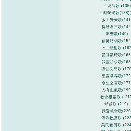
主復活歌 (135)
主戴榮光歌(138)(
救主升天歌(141
得勝君王歌(142
衆聖歌(149)
信徒將領歌(152
上主聖堂歌 (162
禮拜散時歌(165
我靈祈求歌(168
禱告良辰歌 (170
聖言常存歌(172
永生之言歌(177
凡有血氣歌(199
教會根基歌 ( 217
郇城歌 (219)
我愛教會歌(220
傳佈救恩歌 (223
萬民奮興歌 (224