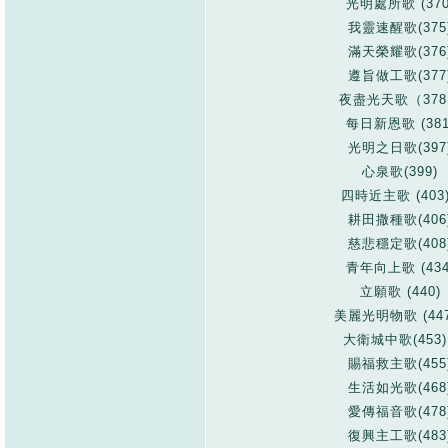
光明處所歌 (370
我靈速醒歌(375
滿天榮耀歌(376
遵旨做工歌(377
夜盡光天歌（37
每日新恩歌 (381
光明之日歌(397
心泉歌(399)
四時近主歌 (403
耕田撒種歌(406
慈悲穩定歌(408
青年向上歌 (434
立願歌 (440)
美麗光明物歌 (44
大衛城中歌(453
賜福救主歌(455
生活如光歌(468
愛傳福音歌(478
復興主工歌(483