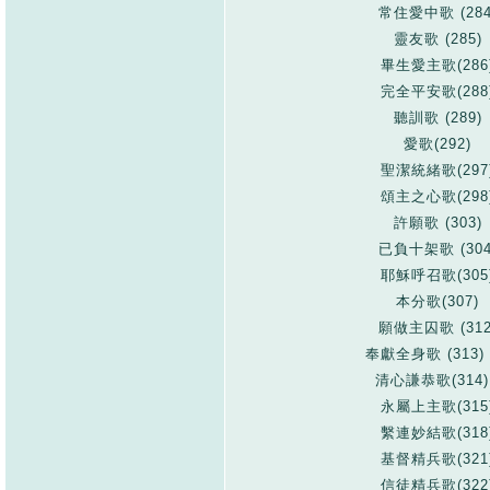
常住愛中歌 (284
靈友歌 (285)
畢生愛主歌(286
完全平安歌(288
聽訓歌 (289)
愛歌(292)
聖潔統緒歌(297
頌主之心歌(298
許願歌 (303)
已負十架歌 (304
耶穌呼召歌(305
本分歌(307)
願做主囚歌 (312
奉獻全身歌 (313) (
清心謙恭歌(314
永屬上主歌(315
繫連妙結歌(318
基督精兵歌(321
信徒精兵歌(322