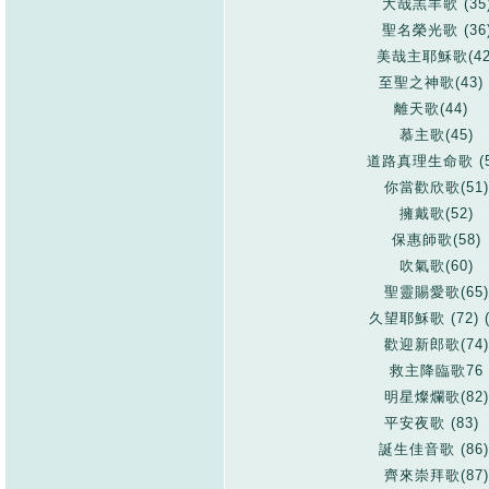
大哉羔羊歌 (35
聖名榮光歌 (36
美哉主耶穌歌(42
至聖之神歌(43)
離天歌(44)
慕主歌(45)
道路真理生命歌 (5
你當歡欣歌(51)
擁戴歌(52)
保惠師歌(58)
吹氣歌(60)
聖靈賜愛歌(65)
久望耶穌歌 (72) (
歡迎新郎歌(74)
救主降臨歌76
明星燦爛歌(82)
平安夜歌 (83)
誕生佳音歌
(86)
齊來崇拜歌(87)