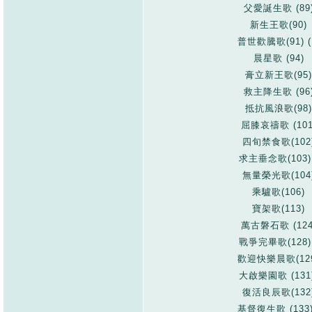
父愛誕生歌 (89
新生王歌(90)
普世歡騰歌(91) (
晨星歌 (94)
膏立新王歌(95)
救主降生歌
(96
抵抗風浪歌(98)
屈膝哀禱歌 (101
四旬禁食歌(102
求主垂念歌(103
無量榮光歌(104
乘驢歌(106)
寶架歌(113)
萬古磐石歌 (124
戰爭完畢歌(128
歡迎快樂晨歌(129
大啟樂園歌 (131
復活良辰歌(132
基督復生歌 (133