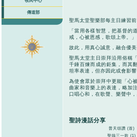
牧民中心
傳道部
聖馬太堂聖樂部每主日練習前
「當用各樣智慧，把基督的
戒，心被恩感，歌頌上帝。」
故此，用真心誠意，融合優美
聖馬太堂主日崇拜沿用俗稱
千錘百煉而成的鉅集，而其
坦率表達，但亦因此或會影響
為使會眾於崇拜中更能「心
曲家和音樂上的表達，略加
口唱心和，在歌聲、樂聲中，
聖詩漫
話
分享
普天頌讚
(
首
)
聖哉三一歌
(1)