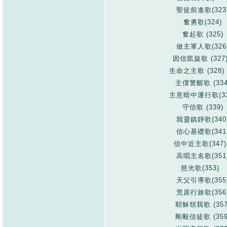
聖徒前進歌(323
奮勇歌(324)
奮起歌 (325)
做主軍人歌(326
因信凱旋歌 (327
生命之主歌 (328) (
主僕警醒歌 (334
主意暗中運行歌(33
守信歌 (339)
我靈鎮靜歌(340
信心基礎歌(341
信中近主歌(347
高唱主名歌(351
慈光歌(353)
天父引導歌(355
荒原行旅歌(356
耶穌領我歌 (357
剛毅信徒歌 (359