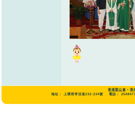
香港聖公會
•
香
地址：
上環荷李活道232-234號
電話：
254847