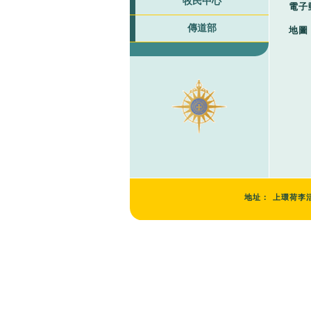
牧民中心
電子
傳道部
地圖
地址：
上環荷李活