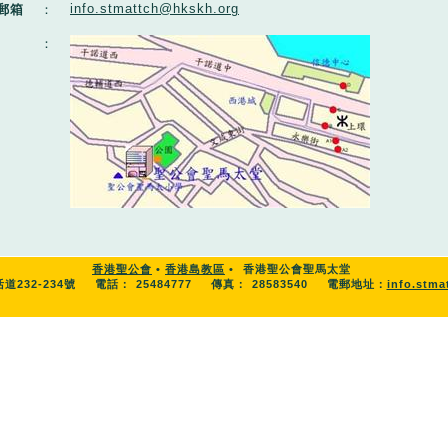
info.stmattch@hkskh.org
郵箱
：
：
香港聖公會
•
香港島教區
•
香港聖公會聖馬太堂
道232-234號
電話：
25484777
傳真：
28583540
電郵地址：
info.stm