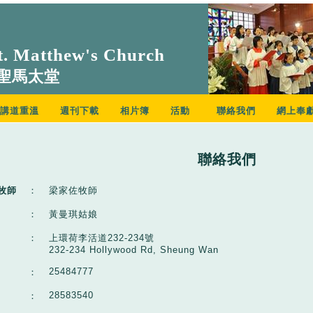
. Matthew's Church
聖馬太堂
講道重溫
週刊下載
相片簿
活動
聯絡我們
網上奉
聯絡我們
牧師
：
梁家佐牧師
：
黃曼琪姑娘
：
上環荷李活道232-234號
232-234 Hollywood Rd, Sheung Wan
25484777
：
28583540
：