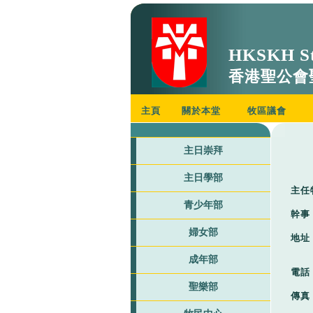
HKSKH St
香港聖公會
主頁
關於本堂
牧區議會
主日崇拜
主日學部
主任
青少年部
幹事
婦女部
地址
成年部
電話
聖樂部
傳真