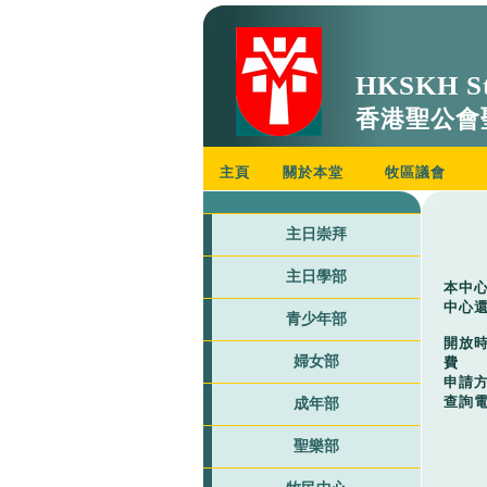
HKSKH St
香港聖公會
主頁
關於本堂
牧區議會
主日崇拜
主日學部
本中
中心
青少年部
開放時
婦女部
費 
申請
查詢電話
成年部
聖樂部