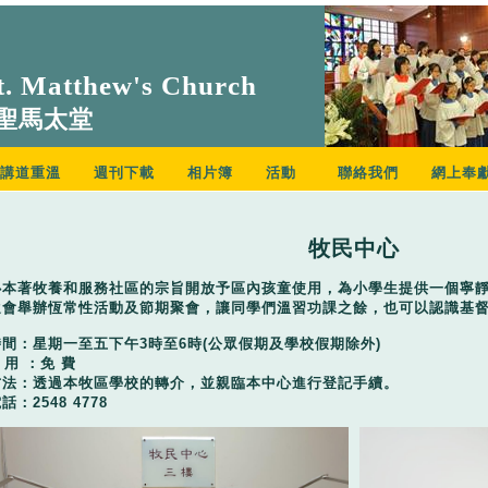
. Matthew's Church
聖馬太堂
講道重溫
週刊下載
相片簿
活動
聯絡我們
網上奉
牧民中心
心本著牧養和服務社區的宗旨開放予區內孩童使用，為小學生提供一個寧
還會舉辦恆常性活動及節期聚會，讓同學們溫習功課之餘，也可以認識基
間：星期一至五下午3時至6時(公眾假期及學校假期除外)
用 ：免 費
方法：透過本牧區學校的轉介，並親臨本中心進行登記手續。
：2548 4778