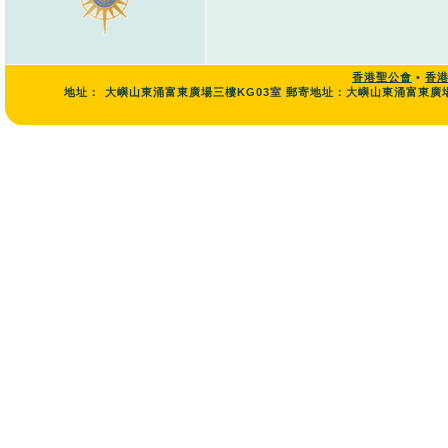
香港聖公會
•
香
地址：
大嶼山東涌富東廣場三樓KG03室 郵寄地址：大嶼山東涌富東廣