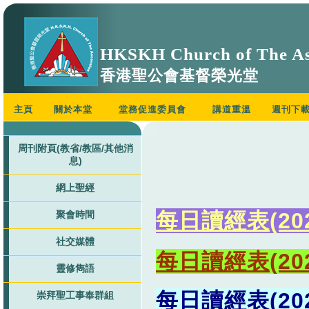
HKSKH Church of The As
香港聖公會基督榮光堂
主頁
關於本堂
堂務促進委員會
講道重溫
週刊下
周刊附頁(教省/教區/其他消
息)
網上聖經
每日讀經表(20
聚會時間
社交媒體
每日讀經表(20
靈修雋語
每日讀經表(20
崇拜聖工事奉群組