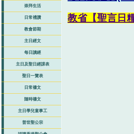
崇拜生活
教省【聖言日
日常禮讚
教會節期
主日經文
每日讀經
主日及聖日經課表
聖日一覽表
日常禱文
隨時禱文
主日學兒童事工
普世聖公宗