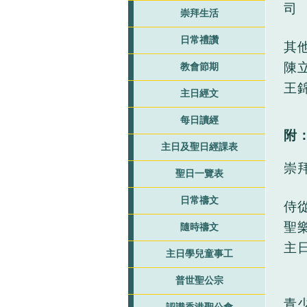
司
崇拜生活
日常禮讚
其
陳
教會節期
王
主日經文
每日讀經
附
主日及聖日經課表
崇
聖日一覽表
日常禱文
侍
聖
隨時禱文
主
主日學兒童事工
普世聖公宗
青