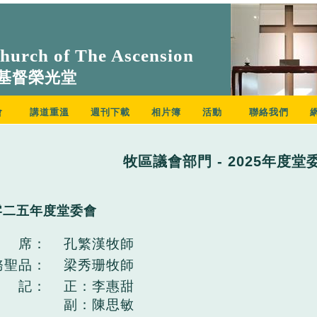
urch of The Ascension
基督榮光堂
會
講道重溫
週刊下載
相片簿
活動
聯絡我們
牧區議會部門 - 2025年度堂
零二五年度堂委會
 席：
孔繁漢牧師
務聖品：
梁秀珊牧師
 記：
正：李惠甜
副：陳思敏