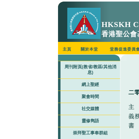
HKSKH Ch
香港聖公會
主頁
關於本堂
堂務促進委員
周刊附頁(教省/教區/其他消
息)
網上聖經
二
聚會時間
主
社交媒體
義
靈修雋語
書
崇拜聖工事奉群組