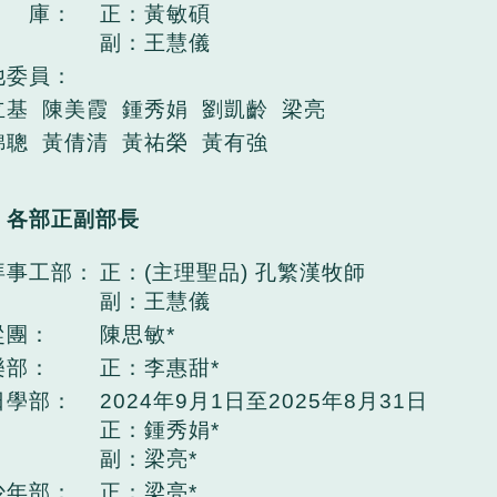
 庫：
正：黃敏碩
副：王慧儀
他委員：
立基 陳美霞 鍾秀娟 劉凱齡 梁亮
錦聰 黃倩清 黃祐榮 黃有強
：各部正副部長
拜事工部：
正：(主理聖品) 孔繁漢牧師
副：王慧儀
從團：
陳思敏*
樂部：
正：李惠甜*
日學部：
2024年9月1日至2025年8月31日
正：鍾秀娟*
副：梁亮*
少年部：
正：梁亮*