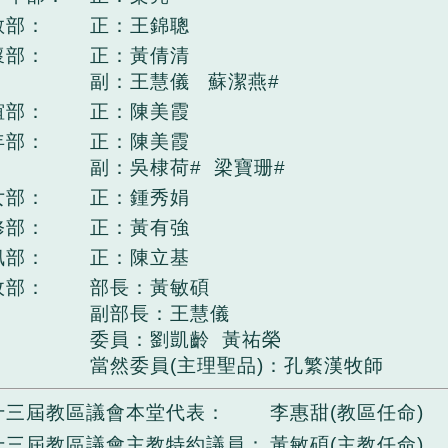
教部：
正：王錦聰
懷部：
正：黃倩清
副：王慧儀 蘇潔燕#
誼部：
正：陳美霞
年部：
正：陳美霞
副：吳棣荷# 梁寶珊#
女部：
正：鍾秀娟
修部：
正：黃有強
訊部：
正：陳立基
政部：
部長：黃敏碩
副部長：王慧儀
委員：劉凱齡 黃祐榮
當然委員(主理聖品)：孔繁漢牧師
十三屆教區議會本堂代表：
李惠甜(教區任命)
十三屆教區議會主教特約議員：
黃敏碩(主教任命)