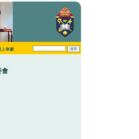
網上奉獻
委會