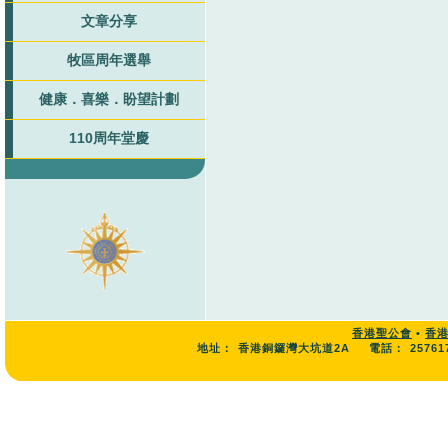
文章分享
牧區周年選舉
健康．喜樂．盼望計劃
110周年堂慶
香港聖公會
•
香
地址：
香港銅鑼灣大坑道2A
電話：
25761