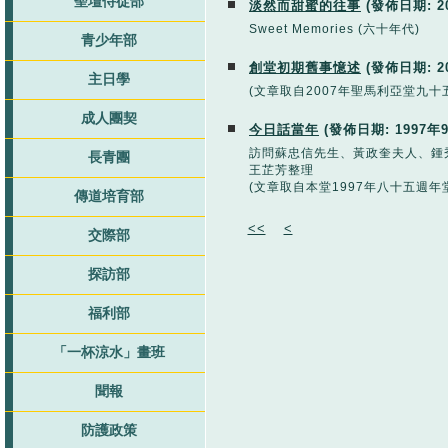
聖壇侍從部
淡然而甜蜜的往事
(發佈日期:
2
Sweet Memories (六十年代)
青少年部
創堂初期舊事憶述
(發佈日期:
2
主日學
(文章取自2007年聖馬利亞堂九十
成人團契
今日話當年
(發佈日期:
1997年
訪問蘇忠信先生、黃政奎夫人、鍾
長青團
王芷芳整理
(文章取自本堂1997年八十五週年
傳道培育部
<<
<
交際部
探訪部
福利部
「一杯涼水」畫班
聞報
防護政策