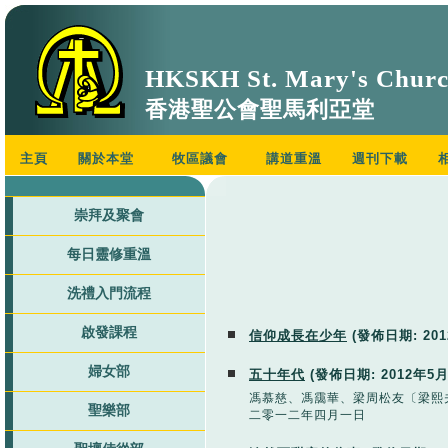
HKSKH St. Mary's Chur
香港聖公會聖馬利亞堂
主頁
關於本堂
牧區議會
講道重溫
週刊下載
崇拜及聚會
每日靈修重溫
洗禮入門流程
啟發課程
信仰成長在少年
(發佈日期:
20
婦女部
五十年代
(發佈日期:
2012年5
馮慕慈、馮靄華、梁周松友〔梁熙
聖樂部
二零一二年四月一日