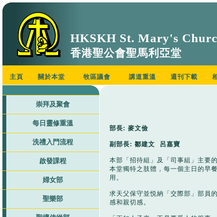
HKSKH St. Mary's Chur
香港聖公會聖馬利亞堂
主頁
關於本堂
牧區議會
講道重溫
週刊下載
崇拜及聚會
每日靈修重溫
部長: 麥文儉
洗禮入門流程
副部長: 鄒建文 呂嘉寶
本部「招待組」及「司事組」主要
啟發課程
本堂獨特之肢體，每一個主日的早
用。
婦女部
求天父保守並悦納「交際部」部員
聖樂部
感和親切感。