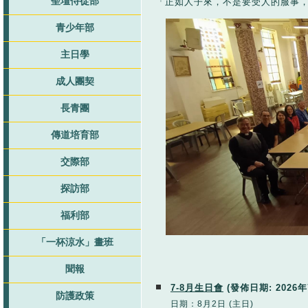
聖壇侍從部
「正如人子來，不是要受人的服事，乃是
青少年部
主日學
成人團契
長青團
傳道培育部
交際部
探訪部
福利部
「一杯涼水」畫班
聞報
7-8月生日會
(發佈日期:
2026
防護政策
日期：8月2日 (主日)