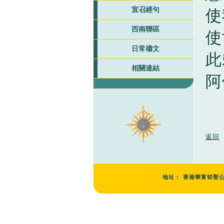
宣召經句
使
西南聯區
使
日常禱文
此
相關連結
阿
返回
地址：
香港華富邨聖