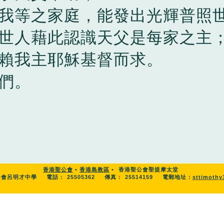
我等之家庭，能發出光輝普照
世人藉此認識天父是每家之主
賴我主耶穌基督而求。
們。
香港聖公會
•
香港島教區
•
香港聖公會聖提摩太堂
公會呂明才中學
電話：
25505362
傳真：
25514159
電郵地址：
sttimoth