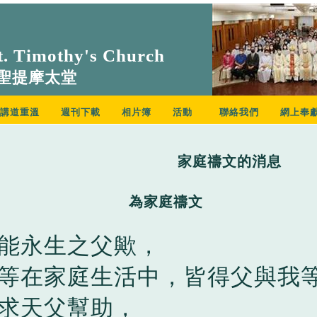
. Timothy's Church
聖提摩太堂
講道重溫
週刊下載
相片簿
活動
聯絡我們
網上奉
家庭禱文的消息
為家庭禱文
能永生之父歟，
等在家庭生活中，皆得父與我
求天父幫助，