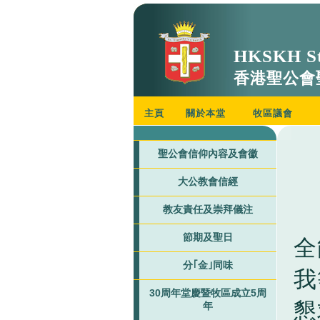
HKSKH St
香港聖公會
主頁
關於本堂
牧區議會
聖公會信仰內容及會徽
大公教會信經
教友責任及崇拜儀注
節期及聖日
全
分｢金｣同味
我
30周年堂慶暨牧區成立5周
懇
年