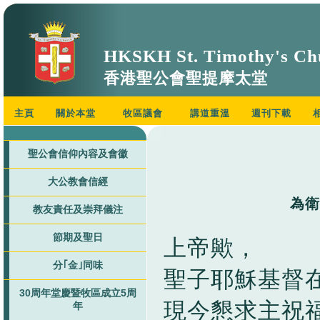
HKSKH St. Timothy's Ch
香港聖公會聖提摩太堂
主頁
關於本堂
牧區議會
講道重溫
週刊下載
聖公會信仰內容及會徽
大公教會信經
為衛
教友責任及崇拜儀注
節期及聖日
上帝歟，
分｢金｣同味
聖子耶穌基督
30周年堂慶暨牧區成立5周
現今懇求主祝
年