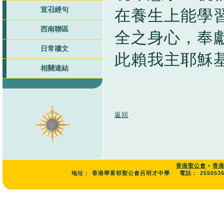
宣召經句
在養生上能學
西南聯區
全之身心，奉
日常禱文
此賴我主耶穌
相關連結
返回
香港聖公會
•
香
地址：
香港華富邨聖公會呂明才中學
電話：
255053