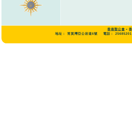
香港聖公會
•
地址：
筲箕灣亞公岩道6號
電話：
25685201