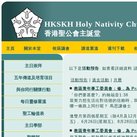
HKSKH Holy Nativity Ch
香港聖公會主誕堂
主頁
關於本堂
牧區議會
講道重溫
週刊下載
主日崇拜
以下是
活動預告
. 如查看詳細資料 
五年傳道及培育項目
活動預告
|
過去活動
|
月曆
教區青年事工委員會 : 修．為 Pra
與你同行關懷行動
「你們要甚麼?」約翰福音1:38
當努力想生活出對信德的信賴時，
每日靈修重溫
哪一條路上同行呢？ 馬思謙修士
聖工輪值表
逢雙月第四個星期五（除4月及12月），
五) 、6月26日(星期五)、8月28日(
主日學部
教區青年事工委員會 : 修．為 Pray