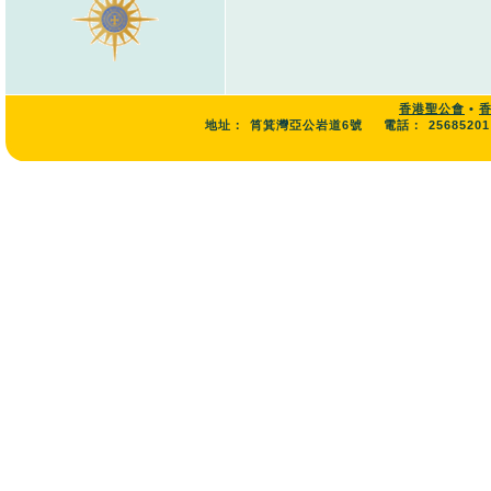
香港聖公會
•
地址：
筲箕灣亞公岩道6號
電話：
25685201