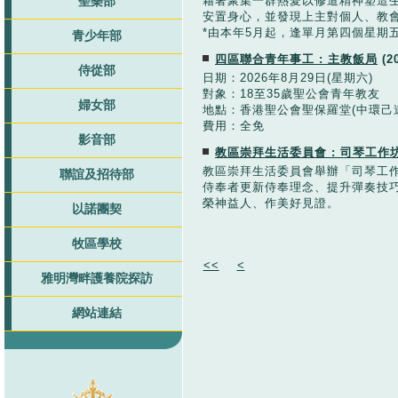
聖樂部
藉著聚集一群熱愛以修道精神塑造
安置身心，並發現上主對個人、教
*由本年5月起，逢單月第四個星期五、
青少年部
四區聯合青年事工 : 主教飯局
(2
侍從部
日期：2026年8月29日(星期六)
對象：18至35歲聖公會青年教友
婦女部
地點：香港聖公會聖保羅堂(中環己
費用：全免
影音部
教區崇拜生活委員會 : 司琴工作
教區崇拜生活委員會舉辦「司琴工
聯誼及招待部
侍奉者更新侍奉理念、提升彈奏技
榮神益人、作美好見證。
以諾團契
牧區學校
<<
<
雅明灣畔護養院探訪
網站連結