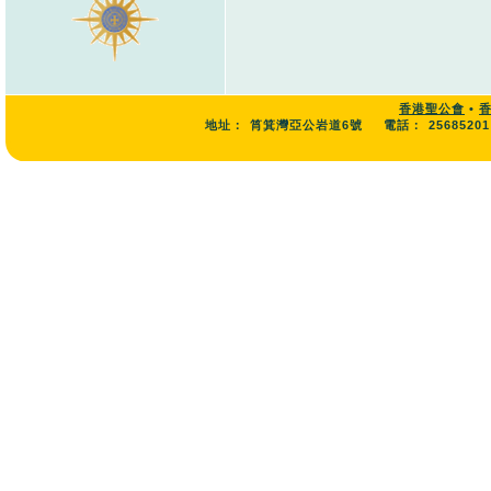
香港聖公會
•
地址：
筲箕灣亞公岩道6號
電話：
25685201