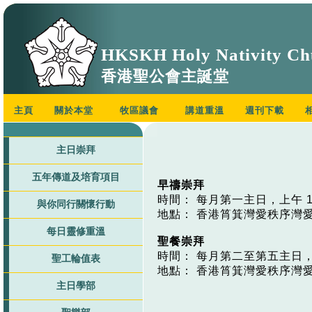
HKSKH Holy Nativity Ch
香港聖公會主誕堂
主頁
關於本堂
牧區議會
講道重溫
週刊下載
主日崇拜
五年傳道及培育項目
早禱
崇拜
時間： 每月第一主日，上午 10:3
與你同行關懷行動
地點：
香港筲箕灣愛秩序灣愛
每日靈修重溫
聖餐崇拜
時間： 每月第二至第五主日，上午 
聖工輪值表
地點：
香港筲箕灣愛秩序灣愛
主日學部