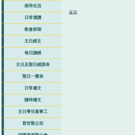
崇拜生活
返回
日常禮讚
教會節期
主日經文
每日讀經
主日及聖日經課表
聖日一覽表
日常禱文
隨時禱文
主日學兒童事工
普世聖公宗