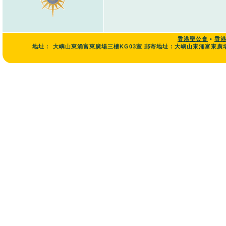
香港聖公會
•
香
地址：
大嶼山東涌富東廣場三樓KG03室 郵寄地址：大嶼山東涌富東廣