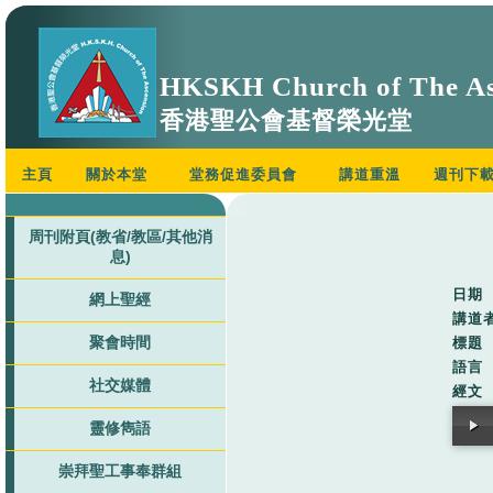
HKSKH Church of The As
香港聖公會基督榮光堂
主頁
關於本堂
堂務促進委員會
講道重溫
週刊下
周刊附頁(教省/教區/其他消
息)
日期
網上聖經
講道
聚會時間
標題
語言
社交媒體
經文
靈修雋語
崇拜聖工事奉群組