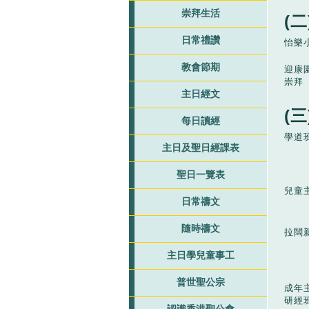
崇拜生活
(
日常禮讚
怡樂
教會節期
迎康
崇拜
主日經文
(
每日讀經
學道
主日及聖日經課表
聖日一覽表
兒童
日常禱文
隨時禱文
拉闊
主日學兒童事工
普世聖公宗
成年
研經