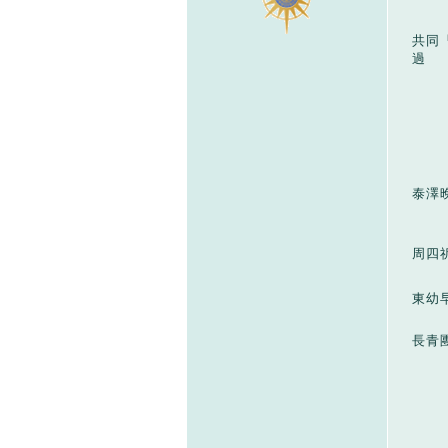
共同
過
泰澤
周四
東幼
長青