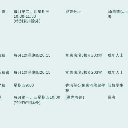
「道」
每月第二、四星期三
迎東分址
55歲或以
10:30-11:30
者
(特別安排除外)
晚禱
每月1次星期四20:15
富東廣場3樓KG03室
成年人士
祈禱會
每月1次星期四20:15
富東廣場3樓KG03室
成年人士
早禱
星期五9:00
香港聖公會東涌幼兒學
該校學生
校
團
每月第一、三星期五10:00
(團內聯絡)
長者
(特別安排除外)