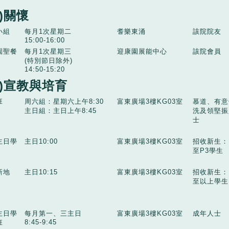
二)關懷
小組
每月1次星期二
耆樂東涌
該院院友
15:00-16:00
園聖餐
每月1次星期三
迎康園展能中心
該院會員
(特別節日除外)
14:50-15:20
三)宣教與培育
班
周六組：星期六上午8:30
富東廣場3樓KG03室
慕道、有意
主日組：主日上午8:45
洗及領堅振
士
主日學
主日10:00
富東廣場3樓KG03室
招收新生：
至P3學生
新地
主日10:15
富東廣場3樓KG03室
招收新生：
至以上學
主日學
每月第一、三主日
富東廣場3樓KG03室
成年人士
8:45-9:45
班