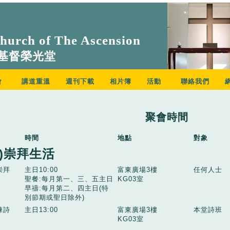
urch of The Ascension
基督榮光堂
會
講道重溫
週刊下載
相片簿
活動
聯絡我們
聚會時間
時間
地點
對象
一)崇拜生活
崇拜
主日10:00
富東廣場3樓
任何人士
聖餐:每月第一、三、五主日
KG03室
早禱:每月第二、四主日(特
別節期或聖日除外)
練詩
主日13:00
富東廣場3樓
本堂詩班
KG03室