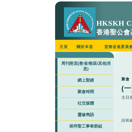
HKSKH Ch
香港聖公會
主頁
關於本堂
堂務促進委員
周刊附頁(教省/教區/其他消
息)
聚會
網上聖經
(
聚會時間
主日
社交媒體
靈修雋語
詩班
崇拜聖工事奉群組