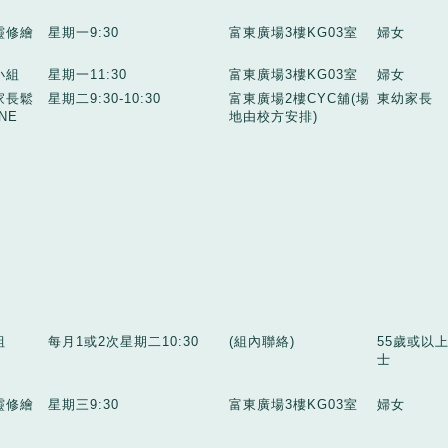
靈修繪
星期一9:30
富東廣場3樓KG03室
婦女
小組
星期一11:30
富東廣場3樓KG03室
婦女
家長鬆
星期二9:30-10:30
富東廣場2樓CYC舖(場
東幼家長
NE
地由校方安排)
組
每月1或2次星期二10:30
(組內聯絡)
55歲或以
士
靈修繪
星期三9:30
富東廣場3樓KG03室
婦女