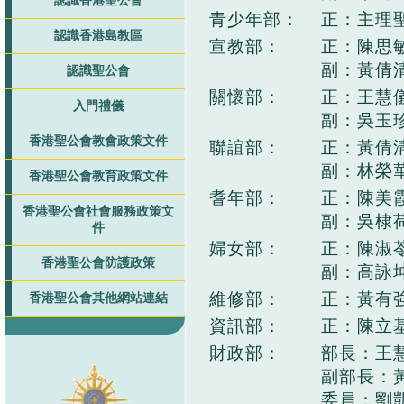
認識香港聖公會
青少年部：
正：主理
認識香港島教區
宣教部：
正：陳思
副：黃倩
認識聖公會
關懷部：
正：王慧
入門禮儀
副：吳玉
香港聖公會教會政策文件
聯誼部：
正：黃倩
副：林榮
香港聖公會教育政策文件
耆年部：
正：陳美
香港聖公會社會服務政策文
副：吳棣
件
婦女部：
正：陳淑
香港聖公會防護政策
副：高詠
維修部：
正：黃有
香港聖公會其他網站連結
資訊部：
正：陳立
財政部：
部長：王
副部長：
委員：劉凱