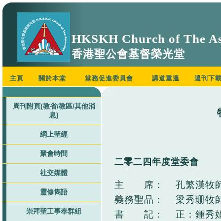
HKSKH Church of The As
香港聖公會基督榮光堂
主頁
關於本堂
堂務促進委員會
講道重溫
週刊下
周刊附頁(教省/教區/其他消
息)
網上聖經
聚會時間
二零二四年度堂委會
社交媒體
主 席：
孔繁漢牧
靈修雋語
義務聖品：
梁秀珊牧師
崇拜聖工事奉群組
書 記：
正：鍾秀