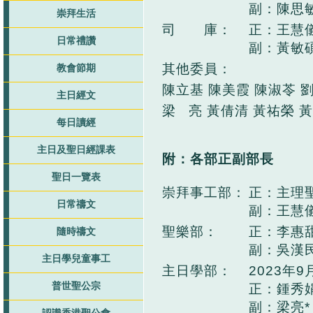
副：陳思
崇拜生活
司 庫：
正：王慧
日常禮讚
副：黃敏
其他委員：
教會節期
陳立基 陳美霞 陳淑苓 
主日經文
梁 亮 黃倩清 黃祐榮 
每日讀經
主日及聖日經課表
附：各部正副部長
聖日一覽表
崇拜事工部：
正：主理
日常禱文
副：王慧
聖樂部：
正：李惠甜
隨時禱文
副：吳漢民
主日學兒童事工
主日學部：
2023年9
普世聖公宗
正：鍾秀娟
副：梁亮*