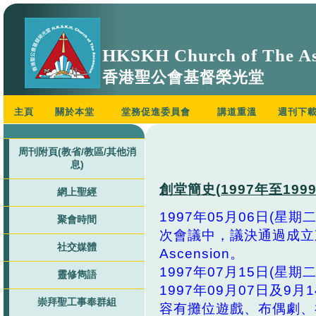
HKSKH Church of The As
香港聖公會基督榮光堂
主頁
關於本堂
堂務促進委員會
講道重溫
週刊下
周刊附頁(教省/教區/其他消
息)
創堂簡史(1997年至199
網上聖經
1997年05月06日(
聚會時間
次會議中，議決通過成立東涌
社交媒體
Ascension。
1997年07月15日(
靈修雋語
1997年09月07日及
崇拜聖工事奉群組
容有攤位遊戲、布偶劇、