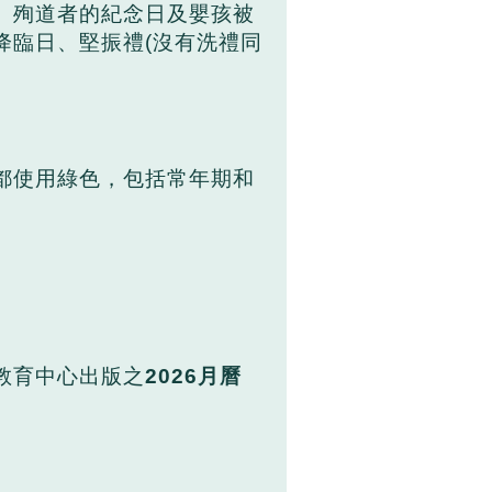
、殉道者的紀念日及嬰孩被
降臨日、堅振禮(沒有洗禮同
都使用綠色，包括常年期和
教育中心出版之
2026月曆