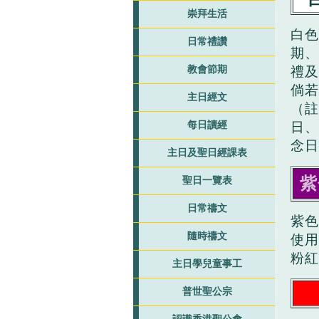
崇拜生活
白色
日常禮讚
期、
教會節期
禮及
倘若
主日經文
（註
每日讀經
日、
念日
主日及聖日經課表
紫
聖日一覽表
日常禱文
紫色
隨時禱文
使用
粉紅
主日學兒童事工
普世聖公宗