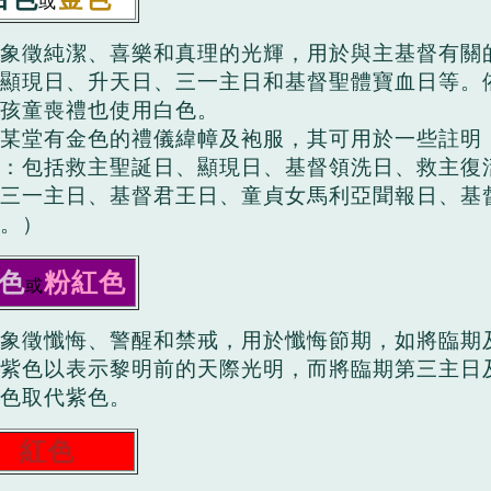
或
象徵純潔、喜樂和真理的光輝，用於與主基督有關
顯現日、升天日、三一主日和基督聖體寶血日等。
孩童喪禮也使用白色。
某堂有金色的禮儀緯幛及袍服，其可用於一些註明
：包括救主聖誕日、顯現日、基督領洗日、救主復
三一主日、基督君王日、童貞女馬利亞聞報日、基
。）
色
粉紅色
或
象徵懺悔、警醒和禁戒，用於懺悔節期，如將臨期
紫色以表示黎明前的天際光明，而將臨期第三主日
色取代紫色。
紅色