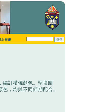
網上奉獻
，編訂禮儀顏色。聖壇圍
顏色，均與不同節期配合。