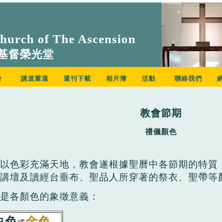
urch of The Ascension
基督榮光堂
會
講道重溫
週刊下載
相片簿
活動
聯絡我們
教會節期
禮儀顏色
以色彩充滿天地，教會遂根據聖曆中各節期的特質
講壇及讀經台垂布、聖品人所穿著的祭衣、聖帶等
是各顏色的象徵意義：
白色
金色