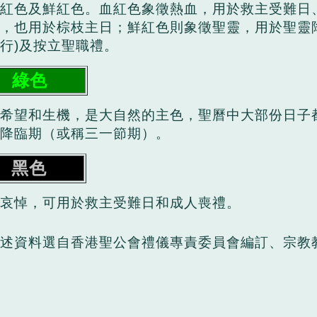
紅色及鮮紅色。血紅色象徵熱血，用於救主受難日
，也用於棕枝主日；鮮紅色則象徵聖靈，用於聖靈
行)及按立聖職禮。
綠色
希望和生機，是大自然的主色，聖曆中大部份日子
降臨期（或稱三一節期）。
黑色
哀悼，可用於救主受難日和成人喪禮。
述資料選自香港聖公會禮儀專責委員會編訂、宗教