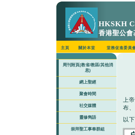
HKSKH Ch
香港聖公會
主頁
關於本堂
堂務促進委員
周刊附頁(教省/教區/其他消
息)
網上聖經
聚會時間
上帝
社交媒體
布、
靈修雋語
以下
崇拜聖工事奉群組