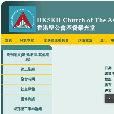
HKSKH Church of The As
香港聖公會基督榮光堂
主頁
關於本堂
堂務促進委員會
講道重溫
週刊下
周刊附頁(教省/教區/其他消
息)
日期
網上聖經
講道
聚會時間
標題
語言
社交媒體
經文
靈修雋語
崇拜聖工事奉群組