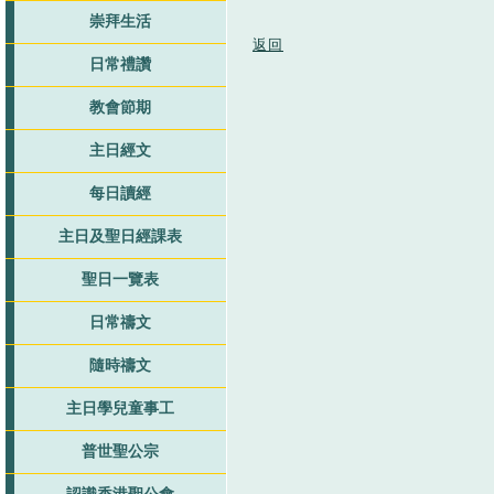
崇拜生活
返回
日常禮讚
教會節期
主日經文
每日讀經
主日及聖日經課表
聖日一覽表
日常禱文
隨時禱文
主日學兒童事工
普世聖公宗