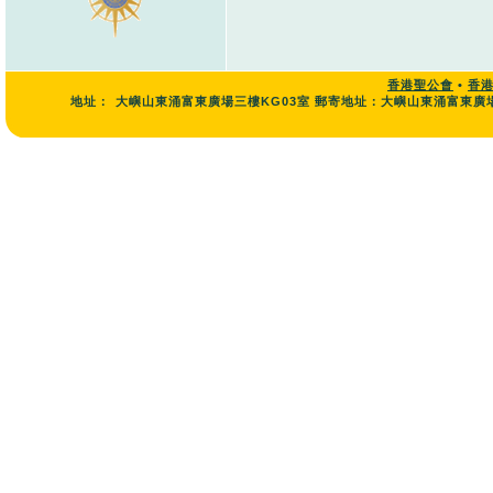
香港聖公會
•
香
地址：
大嶼山東涌富東廣場三樓KG03室 郵寄地址：大嶼山東涌富東廣