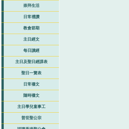
崇拜生活
日常禮讚
教會節期
主日經文
每日讀經
主日及聖日經課表
聖日一覽表
日常禱文
隨時禱文
主日學兒童事工
普世聖公宗