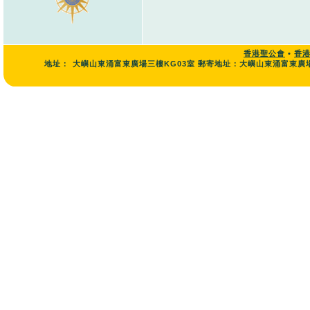
香港聖公會
•
香
地址：
大嶼山東涌富東廣場三樓KG03室 郵寄地址：大嶼山東涌富東廣