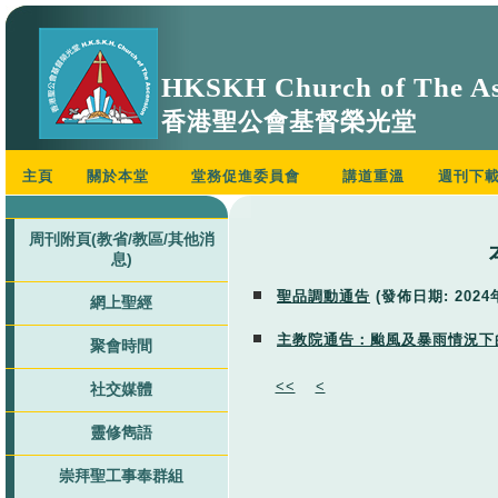
HKSKH Church of The As
香港聖公會基督榮光堂
主頁
關於本堂
堂務促進委員會
講道重溫
週刊下
周刊附頁(教省/教區/其他消
息)
聖品調動通告
(發佈日期:
202
網上聖經
主教院通告：颱風及暴雨情況下
聚會時間
<<
<
社交媒體
靈修雋語
崇拜聖工事奉群組