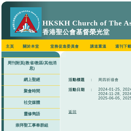
HKSKH Church of The As
香港聖公會基督榮光堂
主頁
關於本堂
堂務促進委員會
講道重溫
週刊下
周刊附頁(教省/教區/其他消
息)
網上聖經
活動標題
：
周四祈禱會
2024-01-25, 202
活動日期
：
聚會時間
2024-11-28, 202
2025-06-05, 202
社交媒體
返回
靈修雋語
崇拜聖工事奉群組