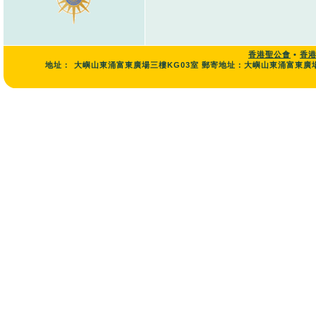
香港聖公會
•
香
地址：
大嶼山東涌富東廣場三樓KG03室 郵寄地址：大嶼山東涌富東廣