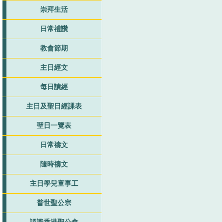
崇拜生活
日常禮讚
教會節期
主日經文
每日讀經
主日及聖日經課表
聖日一覽表
日常禱文
隨時禱文
主日學兒童事工
普世聖公宗