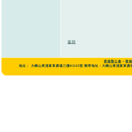
返回
香港聖公會
•
香
地址：
大嶼山東涌富東廣場三樓KG03室 郵寄地址：大嶼山東涌富東廣