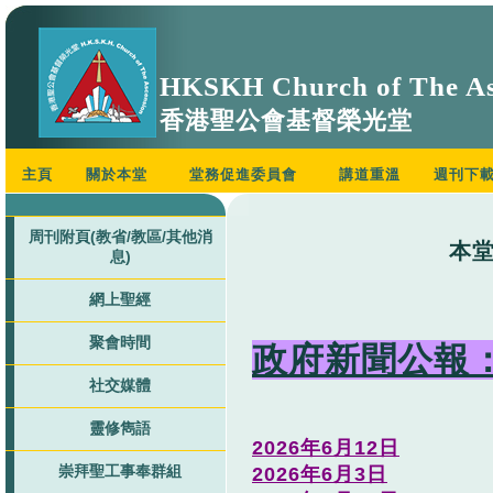
HKSKH Church of The As
香港聖公會基督榮光堂
主頁
關於本堂
堂務促進委員會
講道重溫
週刊下
周刊附頁(教省/教區/其他消
本堂
息)
網上聖經
聚會時間
政府新聞公報
社交媒體
靈修雋語
2026年6月12日
崇拜聖工事奉群組
2026年6月3日