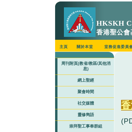
HKSKH Ch
香港聖公會
主頁
關於本堂
堂務促進委員
周刊附頁(教省/教區/其他消
息)
網上聖經
聚會時間
香
社交媒體
靈修雋語
(P
崇拜聖工事奉群組