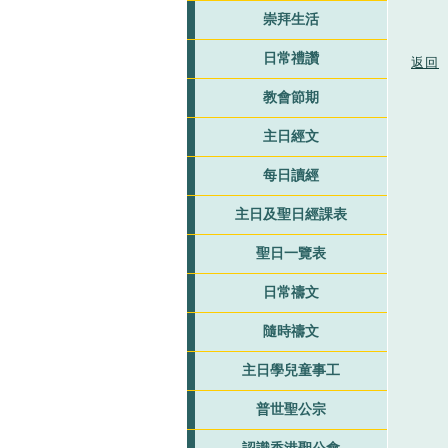
崇拜生活
日常禮讚
返回
教會節期
主日經文
每日讀經
主日及聖日經課表
聖日一覽表
日常禱文
隨時禱文
主日學兒童事工
普世聖公宗