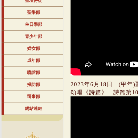
聖壇侍從
聖樂部
主日學部
青少年部
婦女部
成年部
聯誼部
2023年6月18日 - (
探訪部
頌唱《詩篇》 - 詩篇第1
司事部
網站連結