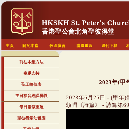
HKSKH St. Peter's Churc
香港聖公會北角聖彼得堂
主頁
關於本堂
牧區議會
講道重溫
週刊下載
前往本堂方法
奉獻支持
2023年(
聖工輪值表
主日福音經課釋義
2023年6月25日 - (
頌唱《詩篇》 - 詩篇第69篇(
每日靈修重溫
聖彼得堂幼稚園