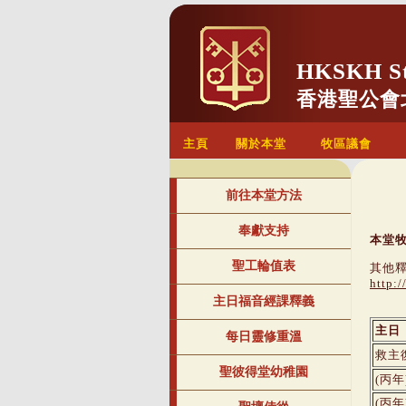
HKSKH St.
香港聖公會
主頁
關於本堂
牧區議會
前往本堂方法
奉獻支持
本堂
聖工輪值表
其他釋
http:
主日福音經課釋義
主日
每日靈修重溫
救主
聖彼得堂幼稚園
(丙年
(丙