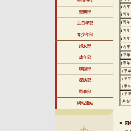
聖壇侍從
(丙
聖樂部
(丙
(丙
主日學部
(丙
青少年部
(丙年
婦女部
(丙
(甲
成年部
(甲
聯誼部
(甲
(甲
探訪部
(甲
司事部
(甲
基督
網站連結
丙