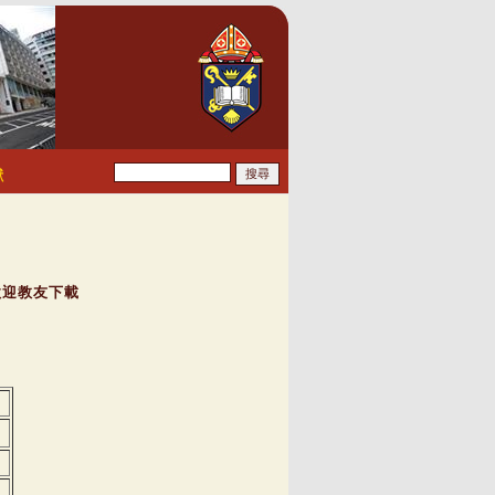
獻
歡迎教友下載