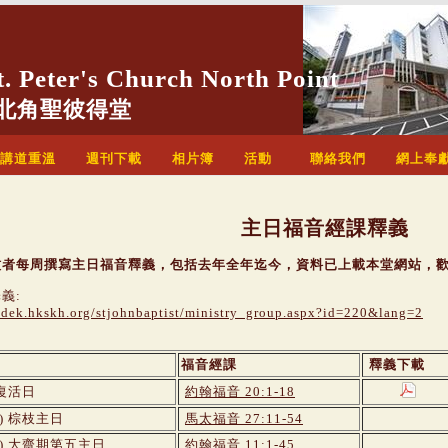
 Peter's Church North Point
北角聖彼得堂
講道重溫
週刊下載
相片簿
活動
聯絡我們
網上奉
主日福音經課釋義
牧者每周撰寫主日福音釋義，包括去年全年迄今，資料已上載本堂網站，
義:
//dek.hkskh.org/stjohnbaptist/ministry_group.aspx?id=220&lang=2
福音經課
釋義下載
復活日
約翰福音 20:1-18
) 棕枝主日
馬太福音 27:11-54
年) 大齋期第五主日
約翰福音 11:1-45