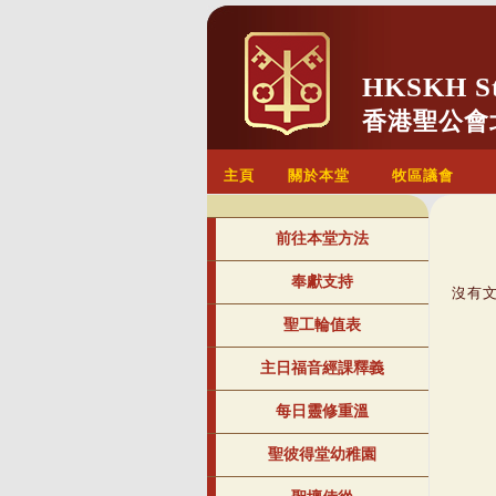
HKSKH St.
香港聖公會
主頁
關於本堂
牧區議會
前往本堂方法
奉獻支持
沒有
聖工輪值表
主日福音經課釋義
每日靈修重溫
聖彼得堂幼稚園