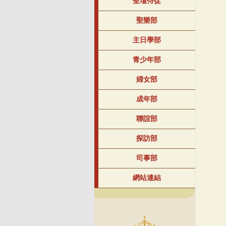
聖壇侍從
聖樂部
主日學部
青少年部
婦女部
成年部
聯誼部
探訪部
司事部
網站連結