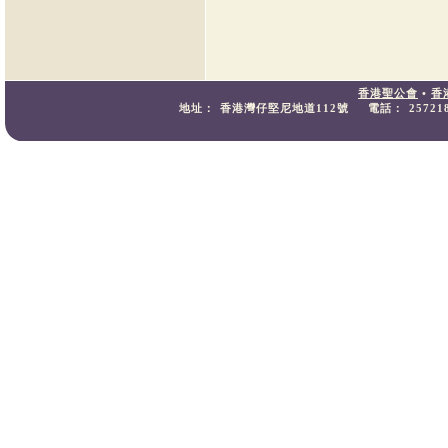
香港聖公會
•
香
地址：
香港灣仔堅尼地道112號
電話：
25721