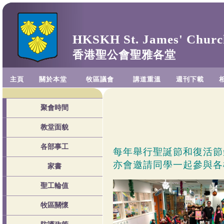
HKSKH St. James' Churc
香港聖公會聖雅各堂
主頁
關於本堂
牧區議會
講道重溫
週刊下載
聚會時間
教堂面貌
各部事工
每年舉行聖誕節和復活節
亦會邀請同學一起參與各
家書
聖工輪值
牧區關懷