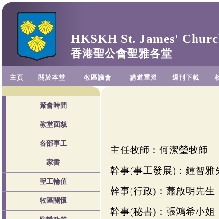
HKSKH St. James' Churc
香港聖公會聖雅各堂
主頁
關於本堂
牧區議會
講道重溫
週刊下載
聚會時間
教堂面貌
各部事工
主任牧師：何潔瑩牧師
家書
幹事(事工發展)：鍾智雅
聖工輪值
幹事(行政)：蕭啟明先生
牧區關懷
幹事(秘書)：張鴻希小姐