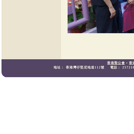
香港聖公會
•
香
地址：
香港灣仔堅尼地道112號
電話：
25721