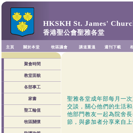
HKSKH St. James' Churc
香港聖公會聖雅各堂
主頁
關於本堂
牧區議會
講道重溫
週刊下載
聚會時間
教堂面貌
各部事工
聖雅各堂成年部每月一次
家書
交談，關心他們的生活和
聖工輪值
他部門教友一起為院舍長
節，與參加者分享來自上
牧區關懷