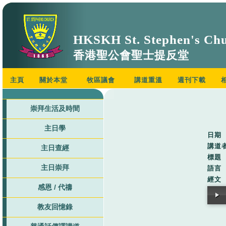
HKSKH St. Stephen's Ch
香港聖公會聖士提反堂
主頁
關於本堂
牧區議會
講道重溫
週刊下載
崇拜生活及時間
主日學
日期
講道
主日查經
標題
主日崇拜
語言
經文
感恩 / 代禱
教友回憶錄