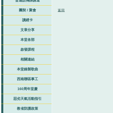
普通話傳譯講道
團契 / 聚會
返回
讀經卡
文章分享
本堂各部
啟發課程
相關連結
本堂錄製歌曲
西南聯區事工
160周年堂慶
惡劣天氣活動指引
教省防護政策