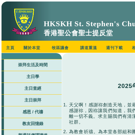
HKSKH St. Stephen's Ch
香港聖公會聖士提反堂
主頁
關於本堂
牧區議會
講道重溫
週刊下載
崇拜生活及時間
主日學
202
主日查經
主日崇拜
1.
天父啊！感謝祢創造天地，並
感謝祢，因祢讓我們知道，我
感恩 / 代禱
離一切不義。求主賜我們有清
社群。
教友回憶錄
2.
為教會祈禱。為本堂各部組和