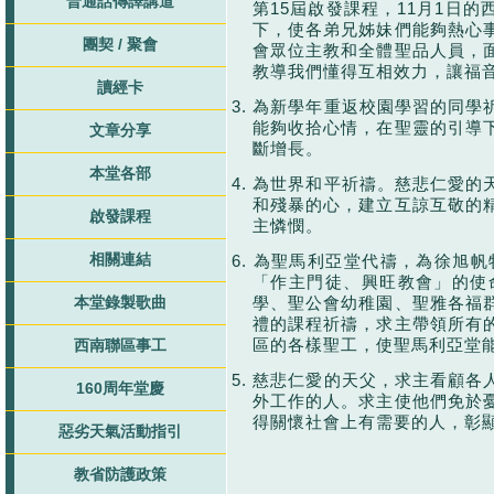
普通話傳譯講道
第
15
屆啟發課程，
11
月
1
日的
下，使各弟兄姊妹們能夠熱心
團契 / 聚會
會眾位主教和全體聖品人員，
教導我們懂得互相效力，讓福
讀經卡
3.
為新學年重返校園學習的同學
能夠收拾心情，在聖靈的引導
文章分享
斷增長。
本堂各部
4.
為世界和平祈禱。慈悲仁愛的
和殘暴的心，建立互諒互敬的
啟發課程
主憐憫。
相關連結
6.
為聖馬利亞堂代禱，為徐旭帆
「作主門徒、興旺教會」的使
本堂錄製歌曲
學、聖公會幼稚園、聖雅各福
禮的課程祈禱，求主帶領所有
區的各樣聖工，使聖馬利亞堂
西南聯區事工
5.
慈悲仁愛的天父，求主看顧各
160周年堂慶
外工作的人。求主使他們免於
得關懷社會上有需要的人，彰
惡劣天氣活動指引
教省防護政策