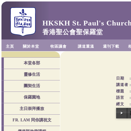
HKSKH St. Paul's Churc
香港聖公會聖保羅堂
主頁
關於本堂
牧區議會
講道重溫
週刊下載
本堂各部
靈修生活
日期
:
講道者
:
團契生活
標題
:
保羅園地
語言
:
經文
:
主日崇拜播放
FR. LAM 同你講祝文