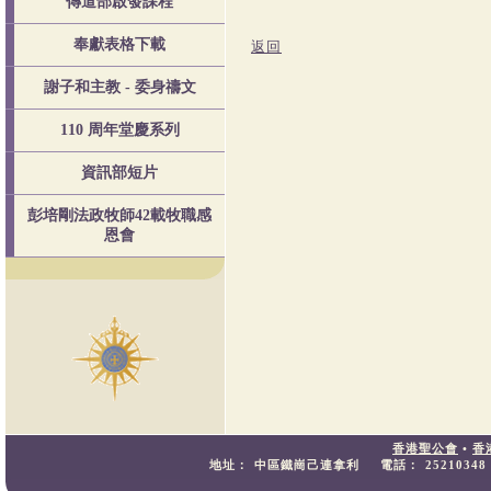
傳道部啟發課程
奉獻表格下載
返回
謝子和主教 - 委身禱文
110 周年堂慶系列
資訊部短片
彭培剛法政牧師42載牧職感
恩會
香港聖公會
•
香
地址：
中區鐵崗己連拿利
電話：
25210348