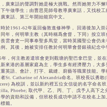
足，廣東話的聲調對她是極大挑戰。然而她努力不懈
、下午做學生；由曹思晃師母教導廣東話，又找校工
講廣東話、第三年開始能寫中文。
佐時於
年返回倫敦進修神學，
回港後加入崇
1961-62
。同年，何明華主教（其時稱爲會督，下同）按立班
黃羨雲會吏一同事奉聖多馬堂，當時英國聖公會仍未
先例。其後，她被安排任教於何明華會督銀禧紀念中
年，何主教差遣班會吏到觀塘的聖巴拿巴堂，並在
5
以新來港的基層家庭為主，學生多有經濟壓力，大多
注重英語、會計、打字、裁縫、廚藝等職業技能。學
道者
命名。班校長以勇敢
St. Catharine of Alexandria
(
為校訓，並以新約裡五位女信徒的名字命名班
cere)
取代甲、乙、丙、丁、戊予人高下之
cilla, Phoebe;
中學的資助和設備，但班校長成功申請不在校名上加
的標籤。