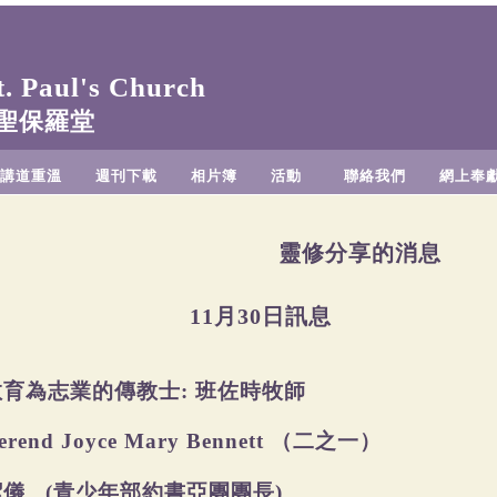
 Paul's Church
聖保羅堂
講道重溫
週刊下載
相片簿
活動
聯絡我們
網上奉
靈修分享的消息
11月30日訊息
教育為志業的傳教士
班佐時牧師
:
（二之一）
erend Joyce Mary Bennett
潔儀
青少年部約書亞團團長
(
)