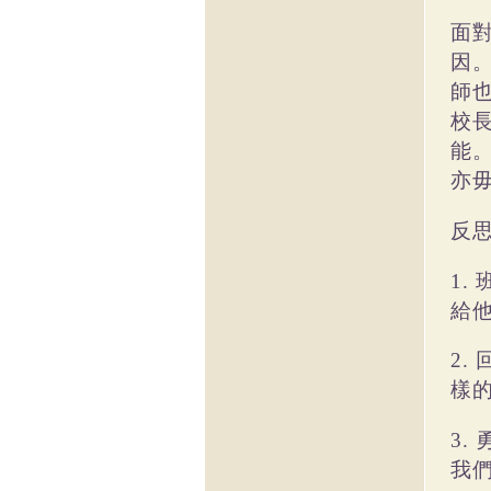
面
因
師
校
能
亦
反
1.
給
2.
樣
3.
我