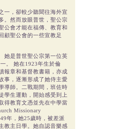
之一，卻較少聽聞往海外宣
多。然而放眼普世，聖公宗
聖公會才能在福傳、教育和
回顧聖公會的一些宣教足
。
她是普世聖公宗第一位英
之一。
她在
年生於倫
1923
讀報章和基督教書籍，亦成
故事，逐漸形成了她侍主愛
學導師。二戰期間，班佐時
徒學生運動，開始感受到上
取得教育文憑並先在中學當
urch Missionary
年，她
歲時，被差派
949
25
生教主日學。她自認音樂感