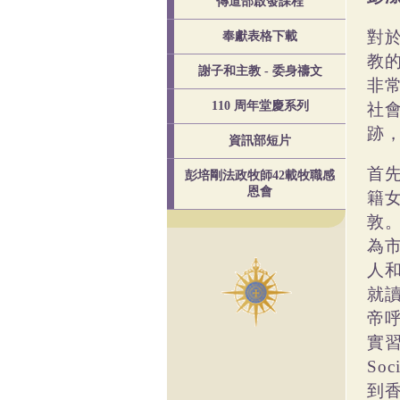
傳道部啟發課程
對
奉獻表格下載
教
謝子和主教 - 委身禱文
非
社
110 周年堂慶系列
跡
資訊部短片
首
彭培剛法政牧師42載牧職感
恩會
籍
敦
為
人
就
帝
實
Soci
到