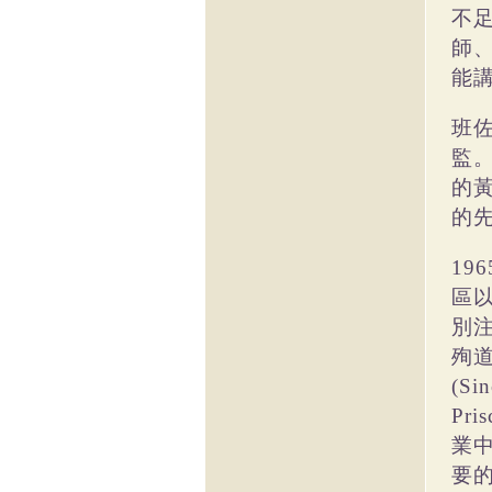
不
師
能
班
監
的
的
196
區
別
殉
(Sin
Pris
業
要