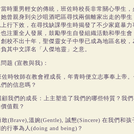
對當時重男輕女的傳統，班佐時校長非常關心學生，
。她曾親身到尖沙咀酒吧區尋找兩個離家出走的學生
也上行下效，在尋找缺課學生時揭發了不少家庭暴力
長也注重全人發展，鼓勵學生自發組織活動和學生會
。創校不出十年，聖傑靈女子中學已成為地區名校，
毋負其中文譯名「人傑地靈」之意。
思問题
宣教與我
：
(
)
班佐時牧師在教會裡成長，年青時便立志事奉上帝。
他們的信息嗎？
回顧我們的成長：上主塑造了我們的哪些特質？我們
的價值觀？
勇敢
溫婉
誠懇
在我們和孩
(Brave),
(Gentle),
(Sincere)
們的行事為人
？
(doing and being)