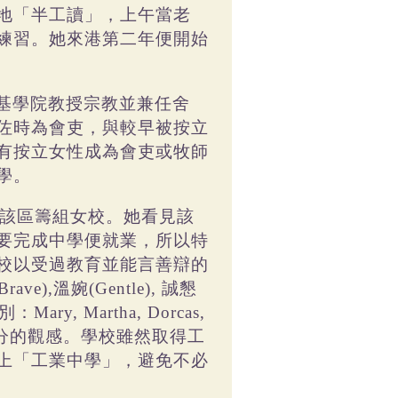
地「半工讀」，上午當老
練習。她來港第二年便開始
基學院教授宗教並兼任舍
佐時為會吏，與較早被按立
有按立女性成為會吏或牧師
學。
該區籌組女校。她看見該
要完成中學便就業，所以特
校以受過教育並能言善辯的
溫婉
誠懇
Brave),
(Gentle),
別：
Mary, Martha, Dorcas,
分的觀感。學校雖然取得工
上「工業中學」，避免不必