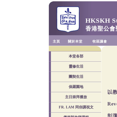
HKSKH St.
香港聖公會
主頁
關於本堂
牧區議會
本堂各部
靈修生活
團契生活
保羅園地
以
主日崇拜播放
Rev
FR. LAM 同你講祝文
彭