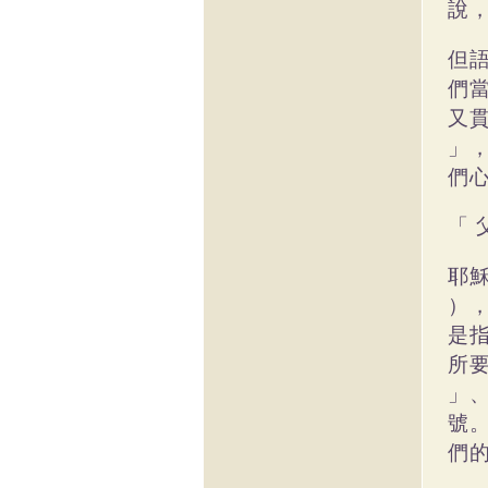
說
但
們
又
」
們
「
耶
）
是
所
」
號
們