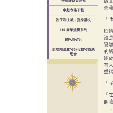
禱
傳道部啟發課程
會
奉獻表格下載
「
謝子和主教 - 委身禱文
疫
110 周年堂慶系列
誰
資訊部短片
隔
彭培剛法政牧師42載牧職感
的
恩會
終
有
重
「
「
個
上