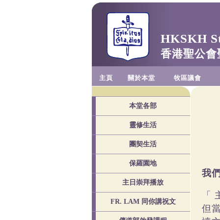
HKSKH St.
香港聖公會
主頁
關於本堂
牧區議會
本堂各部
靈修生活
團契生活
保羅園地
我
主日崇拜播放
「
FR. LAM 同你講祝文
但