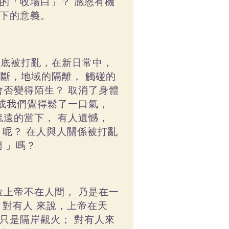
的「收場白」？
感恩有機
下的意義。
徹底被打亂，在新日常中，
中斷，地域的隔離，
觸碰的
會否變得陌生？
取消了身體
或我們覺得鬆了一口氣，
疏遠的當下，
有人遺憾，
」呢？
在人與人關係被打亂
們
」嗎？
位上帝不在人間，
乃是在一
對有人
來說，上帝在天
只是隔岸觀火；
對有人來