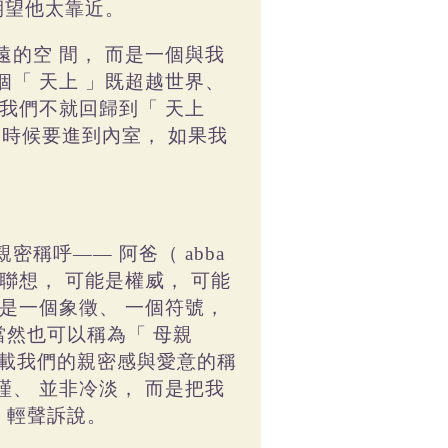
期望他太靠近。
遠的空
間，
而是一個與我
個「
天上
」既超越世界、
我們不就回歸到「
天上
的時候要進到內室，
如果我
親密稱呼——
阿爸（
abba
聯想，
可能是權威，
可能
是一個象徵、
一個符號，
當然也可以稱為「
母親
載我們的親密感與愛意的稱
謹、
並非冷淡，
而是把我
，
輕聲訴說。