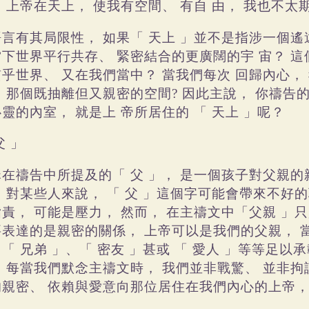
，
上帝在天上，
使我有空間、
有自
由，
我也不太
語言有其局限性，
如果「
天上
」並不是指涉一個遙
當下世界平行共存、
緊密結合的更廣闊的宇
宙？
這
貫乎世界、
又在我們當中？
當我們每次
回歸內心，
，
那個既抽離但又親密的空間
因此主說，
你禱告
?
心靈的內室，
就是上
帝所居住的
「
天上
」呢？
父
」
穌在禱告中所提及的「
父
」，
是一個孩子對父親的
，
對某些人來說，
「
父
」這個字可能會帶來不好的
指責，
可能是壓力，
然而，
在主禱文中「父親
」只
要表達的是親密的關係，
上帝可以是我們的父親，
、「
兄弟
」、「
密友
」甚或
「
愛人
」等等足以承
。
每當我們默念主禱文時，
我們並非戰驚、
並非拘
的親密、
依賴與愛意向那位居住在我們內心的上帝