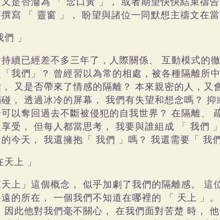
文又是否淪為
「
念口黃
」，
或者期望快快結束禱告
藉撰寫
「
靈窗
」，
盼望與諸位一同默想主禱文在當
我們
」
情持續已經差不多三年了，人際關係、
互動模式的
是「我們」？
曾經習以為常的相處，被各種隔離所
離，
又是否帶來了情感的隔離？
本來親密的人，又
觸碰，
透過冰冷的屏幕，
我們有失望和想念嗎？
抑
於可以奪回過去不斷被侵犯的自我世界？
在隔離、
人享受，
但每人都當思考，
我要與誰組成
「
我們
構的今天，
我還擁抱「
我們
」嗎？
我還需要「
我
在天上
」
在天上」這個概念，
似乎加劇了我們的隔離感。
這
遙遠的所在，
一個我們不知道在哪裡的
「
天上
」。
，
因此他對我們毫不關心，
在我們面對苦楚
時，
他