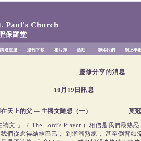
 Paul's Church
聖保羅堂
講道重溫
週刊下載
相片簿
活動
聯絡我們
網上奉
靈修分享的消息
10月19日訊息
們在天上的父
—
主禱文隨想（一）
莫
主禱文
」（
’
）相信是我們最熟悉
The Lord
s Prayer
當我們從念得結結巴巴，
到漸漸熟練，
甚至倒背如