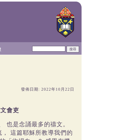
獻
發佈日期: 2022年10月22日
冠文會吏
、
也是念誦最多的禱文。
流，
這篇耶穌所教導我們的