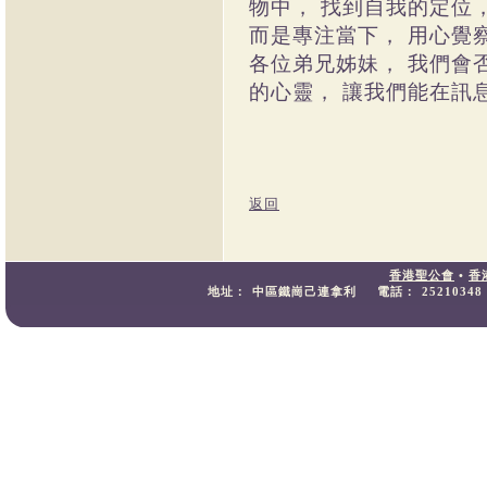
物中， 找到自我的定位
而是專注當下， 用心覺
各位弟兄姊妹， 我們會
的心靈， 讓我們能在訊
返回
香港聖公會
•
香
地址：
中區鐵崗己連拿利
電話：
25210348