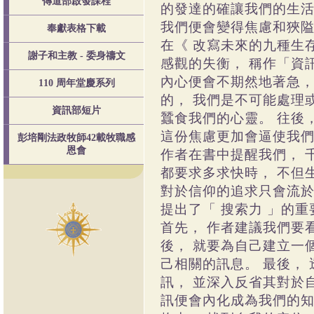
傳道部啟發課程
的發達的確讓我們的生活
我們便會變得焦慮和狹隘
奉獻表格下載
在《 改寫未來的九種生存
謝子和主教 - 委身禱文
感觀的失衡， 稱作「資
內心便會不期然地著急，
110 周年堂慶系列
的， 我們是不可能處理
資訊部短片
蠶食我們的心靈。 往後
這份焦慮更加會逼使我們
彭培剛法政牧師42載牧職感
恩會
作者在書中提醒我們， 
都要求多求快時， 不但
對於信仰的追求只會流於
提出了「 搜索力 」的重
首先， 作者建議我們要
後， 就要為自己建立一
己相關的訊息。 最後，
訊， 並深入反省其對於
訊便會內化成為我們的知