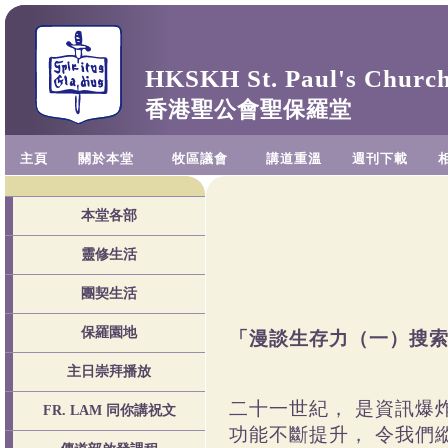
HKSKH St. Paul's Churc
香港聖公會聖保羅堂
主頁
關於本堂
牧區議會
講道重溫
週刊下載
本堂各部
靈修生活
團契生活
保羅園地
「漫談生存力
主日崇拜播放
二十一世紀， 是資訊爆
FR. LAM 同你講祝文
功能不斷提升， 令我們