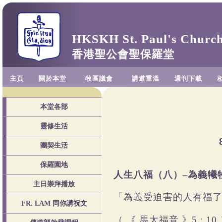
HKSKH St. Paul's Churc
香港聖公會聖保羅堂
主頁
關於本堂
牧區議會
講道重溫
週刊下載
本堂各部
靈修生活
團契生活
保羅園地
人生八福（
主日崇拜播放
「為義受迫害的人有福
FR. LAM 同你講祝文
（
《
馬太福音
》
5 : 10