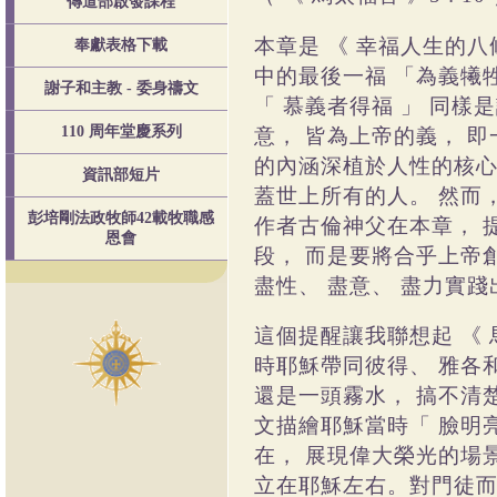
傳道部啟發課程
本章是
《
幸福人生的八
奉獻表格下載
中的最後一福
「為義犧
謝子和主教 - 委身禱文
「
慕義者得福
」
同樣是
意，
皆為上帝的義，
即
110 周年堂慶系列
的內涵深植於人性的核
資訊部短片
蓋世上所有的人。
然而
彭培剛法政牧師42載牧職感
作者古倫神父在本章，
恩會
段，
而是要將合乎上帝
盡性、
盡意、
盡力實踐
這個提醒讓我聯想起
《
時耶穌帶同彼得、
雅各
還是一頭霧水，
搞不清
文描繪耶穌當時「
臉明
在，
展現偉大榮光的場
立在耶穌左右。對門徒