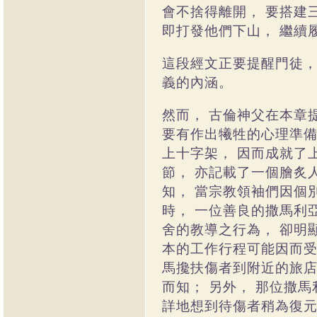
會不捨得離開，
要搭建
即打發他們下山，
繼續
這段經文正要提醒門徒
義的內涵。
然而，
古倫神父在本章
要有作出犧牲的心理準
上十字架，
因而成就了
節，
亦記載了一個膾炙
知，
當宗教領袖們因個
時，
一位善良的撒馬利
舍的教導之行為，
卻明
本的工作行程可能因而
馬攙扶傷者到附近的旅
而知；
另外，
那位撒馬
詳地想到待傷者稍為復