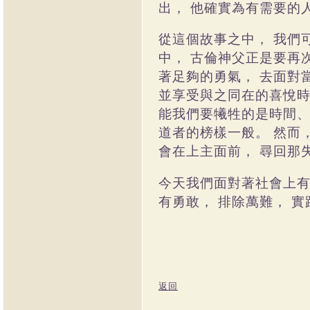
出，
他確實為有需要的
從這個故事之中，
我們
中，
古倫神父正是要再
著足夠的勇氣，
去面對
並享受與之同在的喜悅
能我們要犧牲的是時間
道者的榜樣一般。
然而
會在上主面前，
尋回那
今天我們面對著社會上
有勇敢，
排除萬難，
實
返回