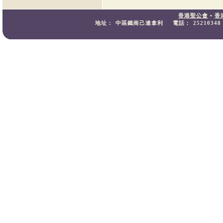
香港聖公會
•
香
地址：
中區鐵崗己連拿利
電話：
25210348