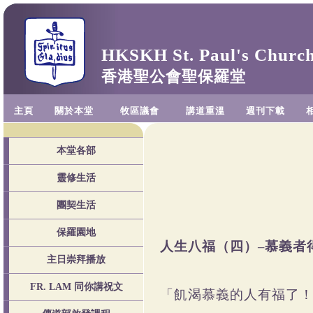
HKSKH St. Paul's Churc
香港聖公會聖保羅堂
主頁
關於本堂
牧區議會
講道重溫
週刊下載
本堂各部
靈修生活
團契生活
保羅園地
人生八福（四）–慕義者
主日崇拜播放
FR. LAM 同你講祝文
「飢渴慕義的人有福了