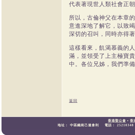
代表著現世人類社會正
所以，古倫神父在本章
意進深地了解它，以致
深切的召叫，同時亦得
這樣看來，飢渴慕義的
滿，並領受了上主極寶
中。各位兄姊，我們準
返回
香港聖公會
•
香
地址：
中區鐵崗己連拿利
電話：
25210348