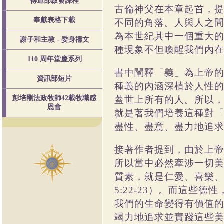
傳道部啟發課程
古倫神父在本章起首，
不同的角落。人與人之
奉獻表格下載
為本世紀其中一個重大
謝子和主教 - 委身禱文
種現象不但喚醒我們內
110 周年堂慶系列
書中闡釋「義」為上帝
資訊部短片
種義的內涵深植於人性
蓋世上所有的人。所以
彭培剛法政牧師42載牧職感
恩會
就是著我們培養這種對
盡性、盡意、盡力地追
接著作者提到，由於上
所以當中必然牽涉一切
質素，就是仁愛、喜樂
）。而這些德性
5:22-23
我們的生命變得有價值
竭力地追求並實踐這些