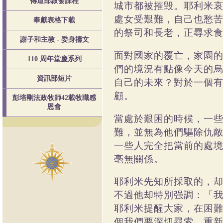
傳道部啟發課程
城市都被摧毁。耶利米
處女受艱難，自己也愁
奉獻表格下載
的祭司和長老，正尋求
謝子和主教 - 委身禱文
面對國家的覆亡，家園
110 周年堂慶系列
們的境況有點像今天的
資訊部短片
自己的未來？對於一個
顧。
彭培剛法政牧師42載牧職感
恩會
當處於艱困的時候，一
難，並無為他們驅除仇
一些人完全把當前的處
亳無關係。
耶利米先知所採取的，
不過他却特別强調：「
耶利米提醒大家，在困
個我們要深切尋索，重