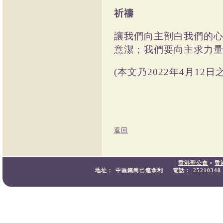
祈禱
讓我們向主剖白我們的
意潔；我們要向主求力
本文乃
年
月
日
(
2022
4
12
返回
香港聖公會
•
香
地址：
中區鐵崗己連拿利
電話：
25210348