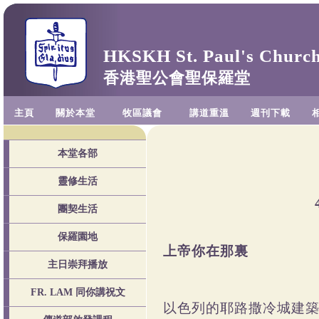
HKSKH St. Paul's Churc
香港聖公會聖保羅堂
主頁
關於本堂
牧區議會
講道重溫
週刊下載
本堂各部
靈修生活
團契生活
保羅園地
上帝你在那裏
主日崇拜播放
FR. LAM 同你講祝文
以色列的耶路撒冷城建