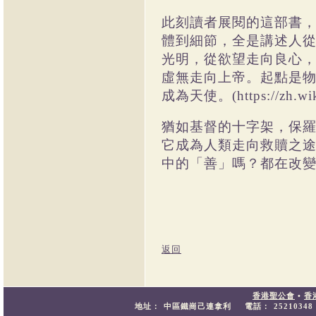
此刻讀者展閱的這部書
體到細節，全是講述人
光明，從欲望走向良心
虛無走向上帝。起點是
成為天使。
(https://zh.w
猶如基督的十字架，保
它成為人類走向救贖之
中的「善」嗎？都在改
返回
香港聖公會
•
香
地址：
中區鐵崗己連拿利
電話：
25210348