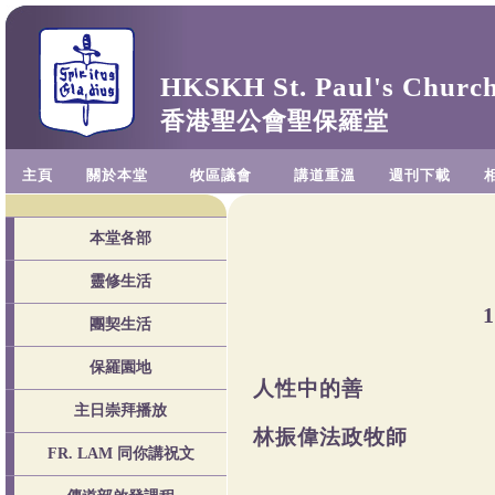
HKSKH St. Paul's Churc
香港聖公會聖保羅堂
主頁
關於本堂
牧區議會
講道重溫
週刊下載
本堂各部
靈修生活
團契生活
保羅園地
人性中的善
主日崇拜播放
林振偉法政牧師
FR. LAM 同你講祝文