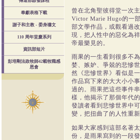
傳道部啟發課程
曾在北角聖彼得堂一次
奉獻表格下載
Victor Marie Hugo
的一
謝子和主教 - 委身禱文
部文學作品，或觀看過
現，把人性中的惡化為
110 周年堂慶系列
帝最樂見的。
資訊部短片
雨果的一生看到很多不
彭培剛法政牧師42載牧職感
婪、嫉妒、爭
兢的悲慘
恩會
然《悲慘世界》看似是
作品寫下來的大大小小
過的。雨果把這些事件
樣，他揭示了那個年代
發讀者看到悲慘世界中
變，把扭曲了的人性重
如果大家感到這部名著
份，是雨果寫到的一段