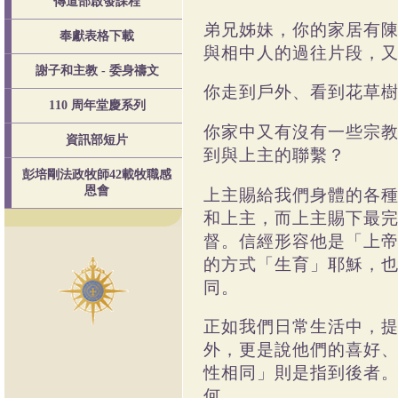
傳道部啟發課程
弟兄姊妹，你的家居有
奉獻表格下載
與相中人的過往片段，
謝子和主教 - 委身禱文
你走到戶外、看到花草
110 周年堂慶系列
你家中又有沒有一些宗
資訊部短片
到與上主的聯繫？
彭培剛法政牧師42載牧職感
恩會
上主賜給我們身體的各
和上主，而上主賜下最
督。信經形容他是「上
的方式「生育」耶穌，
同。
正如我們日常生活中，
外，更是說他們的喜好
性相同」則是指到後者
何。