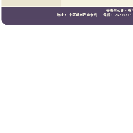
香港聖公會
•
香
地址：
中區鐵崗己連拿利
電話：
25210348