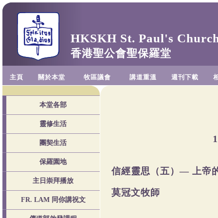
HKSKH St. Paul's Churc
香港聖公會聖保羅堂
主頁
關於本堂
牧區議會
講道重溫
週刊下載
本堂各部
靈修生活
團契生活
保羅園地
信經靈思（五）— 上帝
主日崇拜播放
莫冠文牧師
FR. LAM 同你講祝文