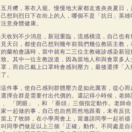
過五月糭，寒衣入籠。慢慢地大家都走進炎炎夏日，
自己想到烈日下在街上的人，哪個不是「抗日」英雄
加注意身體健康。
幾天收到不少消息，新冠重臨，流感橫流，自己也有
重見天日，都使自己想到幾年前我們幾位教區主教，
度的蘭柏會議時，當中就有二三位主教確診感染新冠
導致。其中一位主教說道，因為當地人和與會眾多人
口罩，而自己戴上口罩時會感到壓力，最後選擇「入
伏了。
到這件事，使自己感到群體壓力是如此厲害，從心而
來選擇合群是需要付出代價的。還記得小時候，老師
」
、
「閉眼」
，和
「垂頭」三個指定動作。老師命
大家一起做的事，自己也自然而然地跟着，未有反抗
，當上了牧師，在小學周會上，當邀請同學一起祈禱
，叫同學們做足以上三個「正確」動作。不同處是自