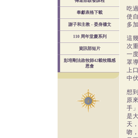
傳道部啟發課程
吃
奉獻表格下載
使
多
謝子和主教 - 委身禱文
110 周年堂慶系列
這
次
資訊部短片
一
彭培剛法政牧師42載牧職感
罩
恩會
上
中
想
原
手
是
天
吻