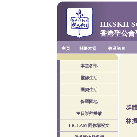
HKSKH St.
香港聖公會
主頁
關於本堂
牧區議會
本堂各部
靈修生活
團契生活
保羅園地
群
主日崇拜播放
林
FR. LAM 同你講祝文