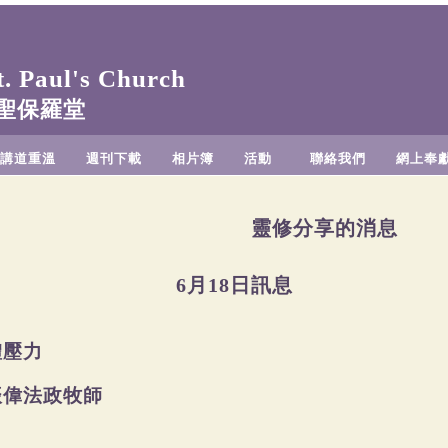
 Paul's Church
聖保羅堂
講道重溫
週刊下載
相片簿
活動
聯絡我們
網上奉
靈修分享的消息
6月18日訊息
體壓力
振偉法政牧師