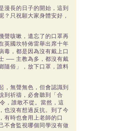
是漫長的日子的開始，這到
呢？只祝願大家身體安好，
幾聲咳嗽，遺忘了的口罩再
在英國坎特佈雷舉出席十年
病毒，都是因為沒有戴上口
士
──
主教為多，都沒有戴
鄉隨俗」，放下口罩，誰料
起，無聲無色，但會認識到
說到祈禱，必會聽到「合
令，誰敢不從。當然，這
，也沒有想過反抗。到了今
，有時也會用上老師的口
己不會監視哪個同學沒有做