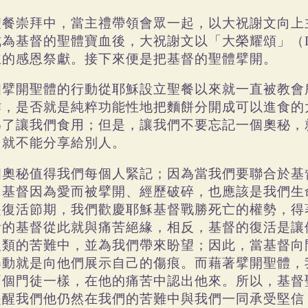
聖餐崇拜中，當主禮帶領會眾一起，以大祝謝文向上
成為基督的聖體寶血後，大祝謝文以「大榮耀頌」（
主的感恩祭獻。接下來便是把基督的聖體擘開。
個擘開聖體的行動從耶穌設立聖餐以來就一直被教會
作，是否就是純粹功能性地把麵餅分開成可以進食的
為了讓我們食用；但是，讓我們不要忘記一個奧秘，
，就不能分享給別人。
個奧秘值得我們每個人緊記；因為當我們要聯合於基
，基督因為愛而被擘開、經歷破碎，也應該是我們生
是復活節期，我們歡慶耶穌基督戰勝死亡的權勢，得
活的基督從此就與痛苦絕緣，相反，基督的復活是讓
人類的苦難中，並為我們帶來盼望；因此，當基督向
舉動就是向他們展示自己的傷痕。而藉著擘開聖體，
兩個門徒一樣，在他的痛苦中認出他來。所以，基督
提醒我們他仍然在我們的苦難中與我們一同承受堅信