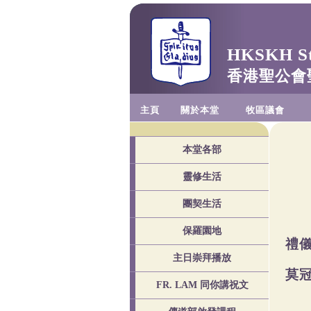
HKSKH St.
香港聖公會
主頁
關於本堂
牧區議會
本堂各部
靈修生活
團契生活
保羅園地
禮
主日崇拜播放
莫
FR. LAM 同你講祝文