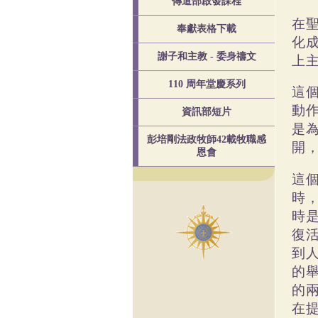
傳道部啟發課程
在
奉獻表格下載
化
謝子和主教 - 委身禱文
上
110 周年堂慶系列
這
動
資訊部短片
是
彭培剛法政牧師42載牧職感
開
恩會
這
時
時
復
到
的
的
在