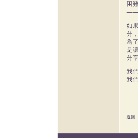
困
—
如
分
為
是
分
我
我
返回