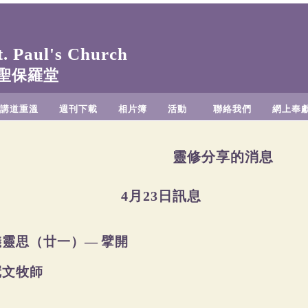
 Paul's Church
聖保羅堂
講道重溫
週刊下載
相片簿
活動
聯絡我們
網上奉
靈修分享的消息
4月23日訊息
儀靈思（廿一）—
擘開
冠文牧師